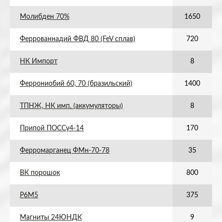
Молибден 70%
1650
Феррованнадий ФВД 80 (FeV сплав)
720
НК Импорт
8
Феррониобий 60, 70 (бразильский)
1400
ТПНЖ, НК имп. (аккумуляторы)
8
Припой ПОССу4-14
170
Ферромарганец ФМн-70-78
35
ВК порошок
800
Р6М5
375
Магниты 24ЮНДК
9