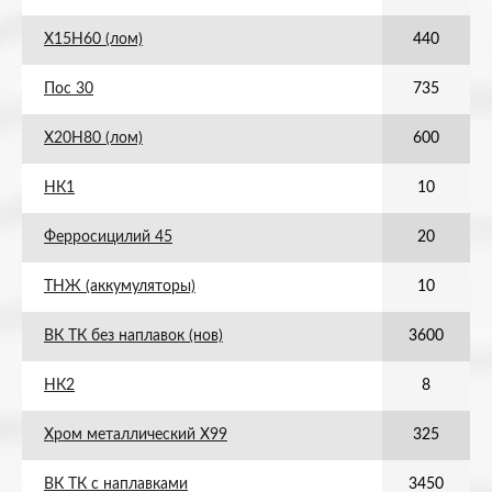
Х15Н60 (лом)
440
Пос 30
735
Х20Н80 (лом)
600
НК1
10
Ферросицилий 45
20
ТНЖ (аккумуляторы)
10
ВК ТК без наплавок (нов)
3600
НК2
8
Хром металлический Х99
325
ВК ТК с наплавками
3450