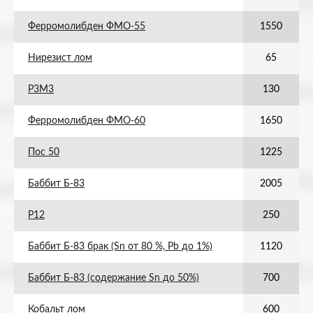
Ферромолибден ФМО-55
1550
Нирезист лом
65
Р3М3
130
Ферромолибден ФМО-60
1650
Пос 50
1225
Баббит Б-83
2005
Р12
250
Баббит Б-83 брак (Sn от 80 %, Pb до 1%)
1120
Баббит Б-83 (содержание Sn до 50%)
700
Кобальт лом
600