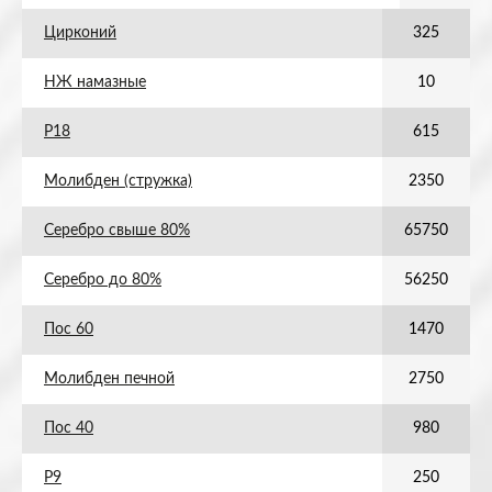
Цирконий
325
НЖ намазные
10
Р18
615
Молибден (стружка)
2350
Серебро свыше 80%
65750
Серебро до 80%
56250
Пос 60
1470
Молибден печной
2750
Пос 40
980
Р9
250