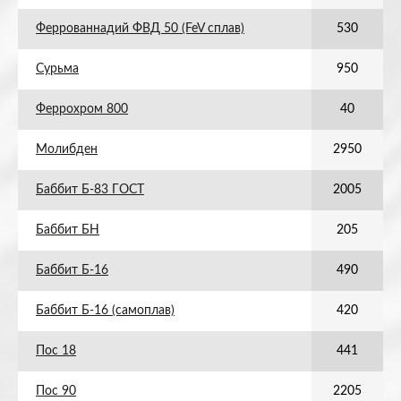
Феррованнадий ФВД 50 (FeV сплав)
530
Сурьма
950
Феррохром 800
40
Молибден
2950
Баббит Б-83 ГОСТ
2005
Баббит БН
205
Баббит Б-16
490
Баббит Б-16 (самоплав)
420
Пос 18
441
Пос 90
2205