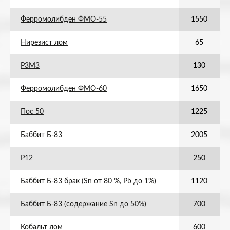
Ферромолибден ФМО-55
1550
Нирезист лом
65
Р3М3
130
Ферромолибден ФМО-60
1650
Пос 50
1225
Баббит Б-83
2005
Р12
250
Баббит Б-83 брак (Sn от 80 %, Pb до 1%)
1120
Баббит Б-83 (содержание Sn до 50%)
700
Кобальт лом
600