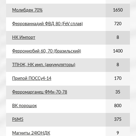
Молибден 70%
1650
Феррованнадий ФВД 80 (FeV сплав)
720
НК Импорт
8
Феррониобий 60, 70 (бразильский)
1400
ТПНЖ, НК имп. (аккумуляторы)
8
Припой ПОССу4-14
170
Ферромарганец ФМн-70-78
35
ВК порошок
800
Р6М5
375
Магниты 24ЮНДК
9