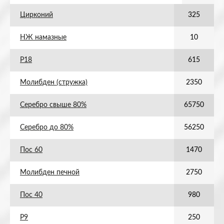
Цирконий
325
НЖ намазные
10
Р18
615
Молибден (стружка)
2350
Серебро свыше 80%
65750
Серебро до 80%
56250
Пос 60
1470
Молибден печной
2750
Пос 40
980
Р9
250