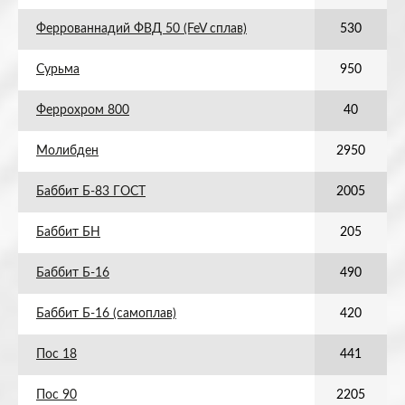
Феррованнадий ФВД 50 (FeV сплав)
530
Сурьма
950
Феррохром 800
40
Молибден
2950
Баббит Б-83 ГОСТ
2005
Баббит БН
205
Баббит Б-16
490
Баббит Б-16 (самоплав)
420
Пос 18
441
Пос 90
2205