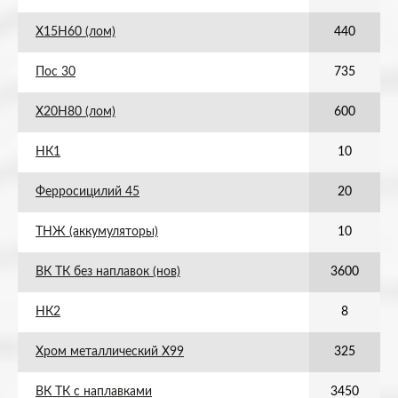
Х15Н60 (лом)
440
Пос 30
735
Х20Н80 (лом)
600
НК1
10
Ферросицилий 45
20
ТНЖ (аккумуляторы)
10
ВК ТК без наплавок (нов)
3600
НК2
8
Хром металлический Х99
325
ВК ТК с наплавками
3450