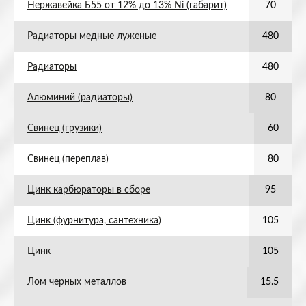
Нержавейка Б55 от 12% до 13% Ni (габарит)
70
Радиаторы медные луженые
480
Радиаторы
480
Алюминий (радиаторы)
80
Свинец (грузики)
60
Свинец (переплав)
80
Цинк карбюраторы в сборе
95
Цинк (фурнитура, сантехника)
105
Цинк
105
Лом черных металлов
15.5