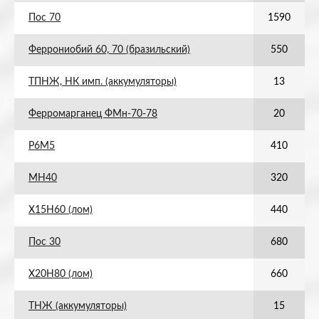
Пос 70
1590
Феррониобий 60, 70 (бразильский)
550
ТПНЖ, НК имп. (аккумуляторы)
13
Ферромарганец ФМн-70-78
20
Р6М5
410
МН40
320
Х15Н60 (лом)
440
Пос 30
680
Х20Н80 (лом)
660
ТНЖ (аккумуляторы)
15