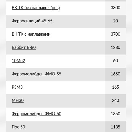
ВК ТК без наплавок (нов)
3800
Ферросилиций 45-65
20
ВК ТК с наплавками
3700
Баббит Б-80
1280
10Мо2
60
Ферромолибден ФМО-55
1650
Р3М3
165
МН30
240
Ферромолибден ФМО-60
1850
Пос 50
1135