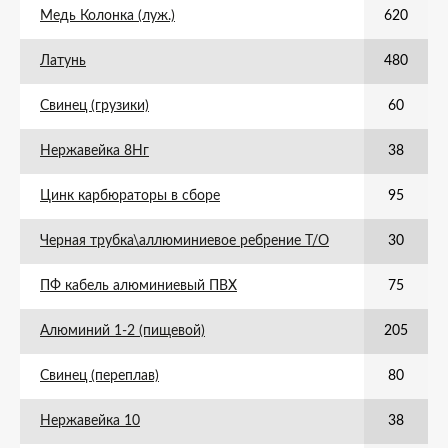
Медь Колонка (луж.)
620
Латунь
480
Свинец (грузики)
60
Нержавейка 8Нг
38
Цинк карбюраторы в сборе
95
Черная трубка\аллюминиевое ребрение Т/О
30
ПФ кабель алюминиевый ПВХ
75
Алюминий 1-2 (пищевой)
205
Свинец (переплав)
80
Нержавейка 10
38