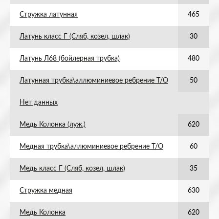
Стружка латунная
465
Латунь класс Г (Сляб, козел, шлак)
30
Латунь Л68 (бойлерная трубка)
480
Латунная трубка\аллюминиевое ребрение Т/О
50
Нет данных
Медь Колонка (луж.)
620
Медная трубка\аллюминиевое ребрение Т/О
60
Медь класс Г (Сляб, козел, шлак)
35
Стружка медная
630
Медь Колонка
620