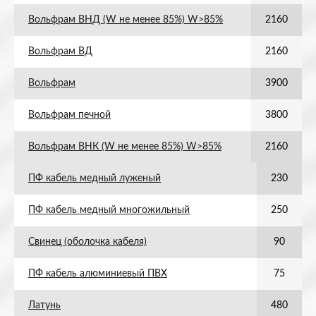
Вольфрам ВНД (W не менее 85%) W>85%
2160
Вольфрам ВД
2160
Вольфрам
3900
Вольфрам печной
3800
Вольфрам ВНК (W не менее 85%) W>85%
2160
ПФ кабель медный луженый
230
ПФ кабель медный многожильный
250
Свинец (оболочка кабеля)
90
ПФ кабель алюминиевый ПВХ
75
Латунь
480