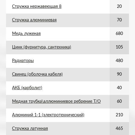
Стружка нержавеющая 8
20
Стружка алюминиевая
70
Медь луженая
680
Цинк (фурнитура, сантехника)
105
Радиаторы
480
Свинец (оболочка кабеля)
90
АКБ (карболит)
40
Медная трубка\аллюминиевое ребрение Т/О
60
Алюминий 1-1 (электротехнический)
210
Стружка латунная
465