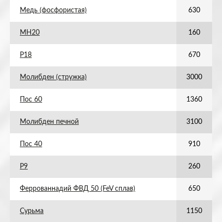
Медь (фосфористая)
630
МН20
160
Р18
670
Молибден (стружка)
3000
Пос 60
1360
Молибден печной
3100
Пос 40
910
Р9
260
Феррованнадий ФВД 50 (FeV сплав)
650
Сурьма
1150