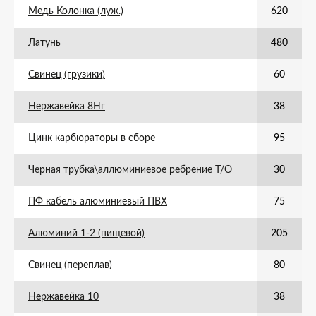
Медь Колонка (луж.)
620
Латунь
480
Свинец (грузики)
60
Нержавейка 8Нг
38
Цинк карбюраторы в сборе
95
Черная трубка\аллюминиевое ребрение Т/О
30
ПФ кабель алюминиевый ПВХ
75
Алюминий 1-2 (пищевой)
205
Свинец (переплав)
80
Нержавейка 10
38