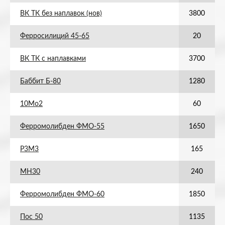
ВК ТК без наплавок (нов)
3800
Ферросилиций 45-65
20
ВК ТК с наплавками
3700
Баббит Б-80
1280
10Мо2
60
Ферромолибден ФМО-55
1650
Р3М3
165
МН30
240
Ферромолибден ФМО-60
1850
Пос 50
1135