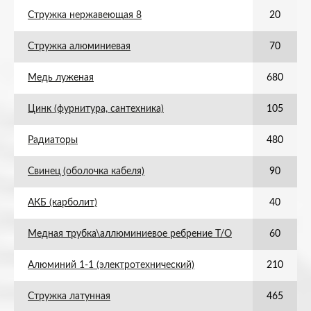
Стружка нержавеющая 8
20
Стружка алюминиевая
70
Медь луженая
680
Цинк (фурнитура, сантехника)
105
Радиаторы
480
Свинец (оболочка кабеля)
90
АКБ (карболит)
40
Медная трубка\аллюминиевое ребрение Т/О
60
Алюминий 1-1 (электротехнический)
210
Стружка латунная
465