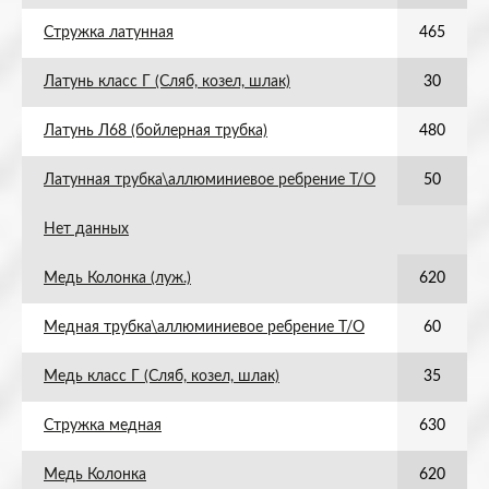
Стружка латунная
465
Латунь класс Г (Сляб, козел, шлак)
30
Латунь Л68 (бойлерная трубка)
480
Латунная трубка\аллюминиевое ребрение Т/О
50
Нет данных
Медь Колонка (луж.)
620
Медная трубка\аллюминиевое ребрение Т/О
60
Медь класс Г (Сляб, козел, шлак)
35
Стружка медная
630
Медь Колонка
620