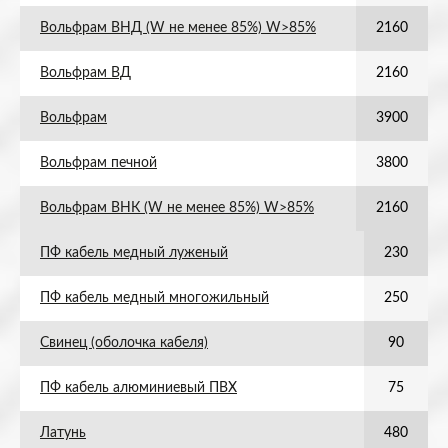
Вольфрам ВНД (W не менее 85%) W>85%
2160
Вольфрам ВД
2160
Вольфрам
3900
Вольфрам печной
3800
Вольфрам ВНК (W не менее 85%) W>85%
2160
ПФ кабель медный луженый
230
ПФ кабель медный многожильный
250
Свинец (оболочка кабеля)
90
ПФ кабель алюминиевый ПВХ
75
Латунь
480