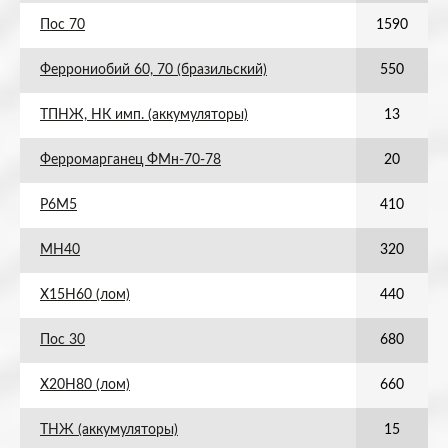
Пос 70
1590
Феррониобий 60, 70 (бразильский)
550
ТПНЖ, НК имп. (аккумуляторы)
13
Ферромарганец ФМн-70-78
20
Р6М5
410
МН40
320
Х15Н60 (лом)
440
Пос 30
680
Х20Н80 (лом)
660
ТНЖ (аккумуляторы)
15