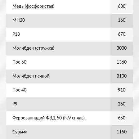
Медь (фосфористая)
630
МН20
160
Р18
670
Молибден (стружка)
3000
Пос 60
1360
Молибден печной
3100
Пос 40
910
Р9
260
Феррованнадий ФВД 50 (FeV сплав)
650
Сурьма
1150