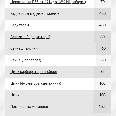
Нержавейка Б55 от 12% до 13% Ni (габарит)
70
Радиаторы медные луженые
480
Радиаторы
480
Алюминий (радиаторы)
80
Свинец (грузики)
60
Свинец (переплав)
80
Цинк карбюраторы в сборе
95
Цинк (фурнитура, сантехника)
105
Цинк
105
Лом черных металлов
15.5