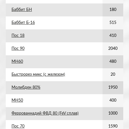
Баббит БН
180
Баббит Б-16
515
Пос 18
410
Пос 90
2040
МН60
480
Быстрорез микс (с железом)
20
Молибден 80%
1950
МН50
400
Феррованнадий ФВД 80 (FeV сплав)
1000
Пос 70
1590