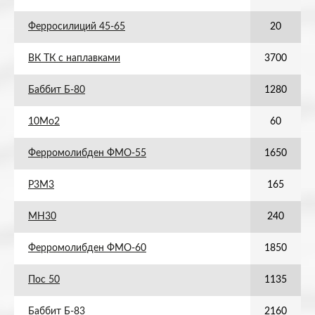
Ферросилиций 45-65
20
ВК ТК с наплавками
3700
Баббит Б-80
1280
10Мо2
60
Ферромолибден ФМО-55
1650
Р3М3
165
МН30
240
Ферромолибден ФМО-60
1850
Пос 50
1135
Баббит Б-83
2160