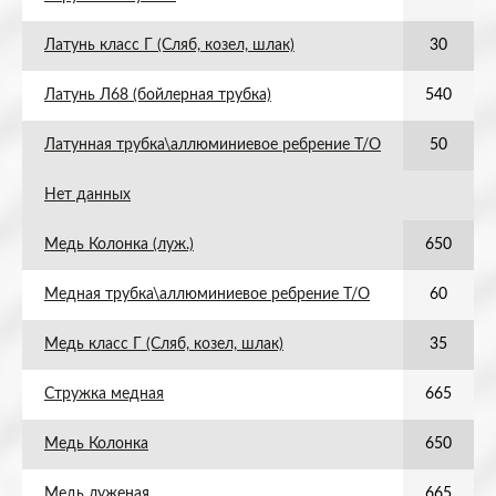
Латунь класс Г (Сляб, козел, шлак)
30
Латунь Л68 (бойлерная трубка)
540
Латунная трубка\аллюминиевое ребрение Т/О
50
Нет данных
Медь Колонка (луж.)
650
Медная трубка\аллюминиевое ребрение Т/О
60
Медь класс Г (Сляб, козел, шлак)
35
Стружка медная
665
Медь Колонка
650
Медь луженая
665