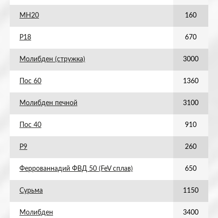
МН20
160
Р18
670
Молибден (стружка)
3000
Пос 60
1360
Молибден печной
3100
Пос 40
910
Р9
260
Феррованнадий ФВД 50 (FeV сплав)
650
Сурьма
1150
Молибден
3400