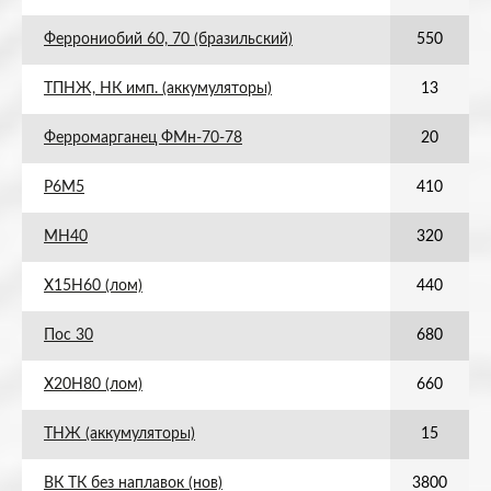
Феррониобий 60, 70 (бразильский)
550
ТПНЖ, НК имп. (аккумуляторы)
13
Ферромарганец ФМн-70-78
20
Р6М5
410
МН40
320
Х15Н60 (лом)
440
Пос 30
680
Х20Н80 (лом)
660
ТНЖ (аккумуляторы)
15
ВК ТК без наплавок (нов)
3800