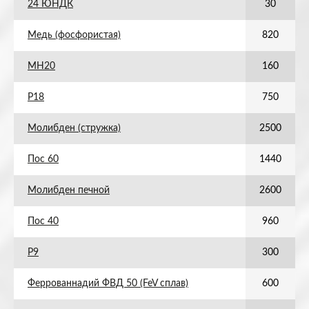
24 ЮНДК
30
Медь (фосфористая)
820
МН20
160
Р18
750
Молибден (стружка)
2500
Пос 60
1440
Молибден печной
2600
Пос 40
960
Р9
300
Феррованнадий ФВД 50 (FeV сплав)
600