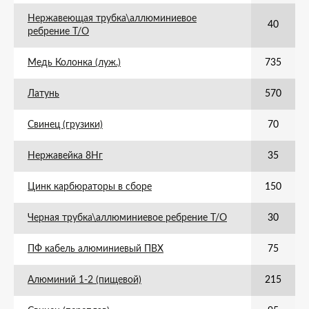
Нержавеющая трубка\аллюминиевое
40
ребрение Т/О
Медь Колонка (луж.)
735
Латунь
570
Свинец (грузики)
70
Нержавейка 8Нг
35
Цинк карбюраторы в сборе
150
Черная трубка\аллюминиевое ребрение Т/О
30
ПФ кабель алюминиевый ПВХ
75
Алюминий 1-2 (пищевой)
215