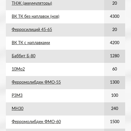
ТНЖ (аккумуляторы)
20
ВК ТК без наплавок (нов)
4300
Ферросилиций 45-65
20
ВК ТК с наплавками
4200
Баббит Б-80
1280
10Мо2
60
Ферромолибден ФМО-55
1300
Р3М3
100
МН30
240
Ферромолибден ФМО-60
1500