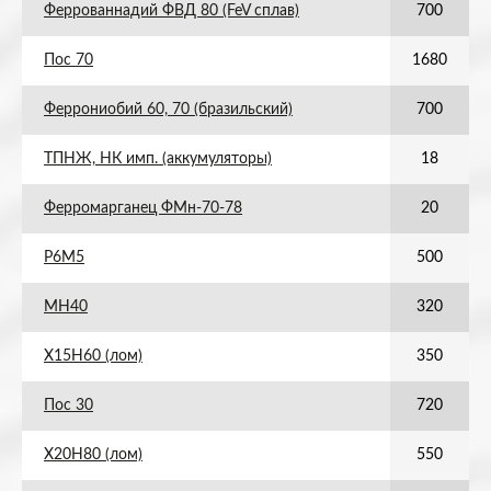
Феррованнадий ФВД 80 (FeV сплав)
700
Пос 70
1680
Феррониобий 60, 70 (бразильский)
700
ТПНЖ, НК имп. (аккумуляторы)
18
Ферромарганец ФМн-70-78
20
Р6М5
500
МН40
320
Х15Н60 (лом)
350
Пос 30
720
Х20Н80 (лом)
550