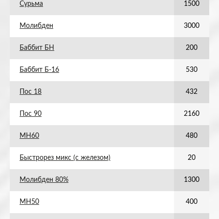
Сурьма
1500
Молибден
3000
Баббит БН
200
Баббит Б-16
530
Пос 18
432
Пос 90
2160
МН60
480
Быстрорез микс (с железом)
20
Молибден 80%
1300
МН50
400