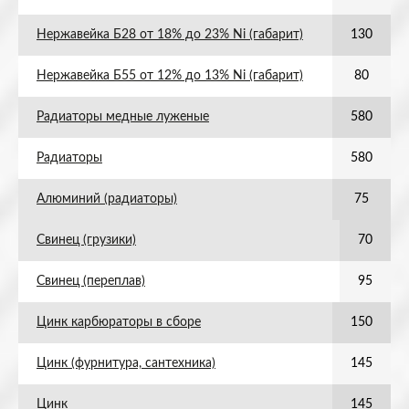
Нержавейка Б28 от 18% до 23% Ni (габарит)
130
Нержавейка Б55 от 12% до 13% Ni (габарит)
80
Радиаторы медные луженые
580
Радиаторы
580
Алюминий (радиаторы)
75
Свинец (грузики)
70
Свинец (переплав)
95
Цинк карбюраторы в сборе
150
Цинк (фурнитура, сантехника)
145
Цинк
145