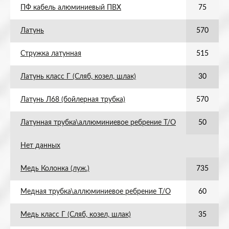
ПФ кабель алюминиевый ПВХ
75
Латунь
570
Стружка латунная
515
Латунь класс Г (Сляб, козел, шлак)
30
Латунь Л68 (бойлерная трубка)
570
Латунная трубка\аллюминиевое ребрение Т/О
50
Нет данных
Медь Колонка (луж.)
735
Медная трубка\аллюминиевое ребрение Т/О
60
Медь класс Г (Сляб, козел, шлак)
35