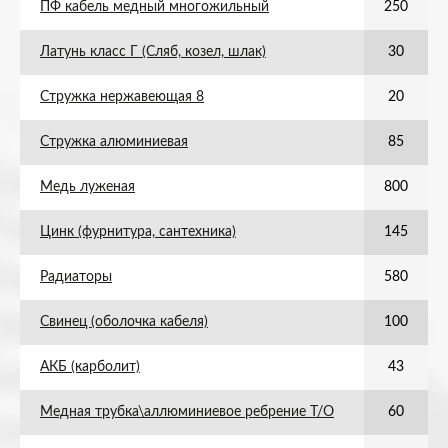
ПФ кабель медный многожильный
250
Латунь класс Г (Сляб, козел, шлак)
30
Стружка нержавеющая 8
20
Стружка алюминиевая
85
Медь луженая
800
Цинк (фурнитура, сантехника)
145
Радиаторы
580
Свинец (оболочка кабеля)
100
АКБ (карболит)
43
Медная трубка\аллюминиевое ребрение Т/О
60