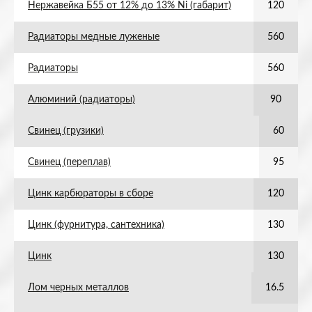
Нержавейка Б55 от 12% до 13% Ni (габарит)
120
Радиаторы медные луженые
560
Радиаторы
560
Алюминий (радиаторы)
90
Свинец (грузики)
60
Свинец (переплав)
95
Цинк карбюраторы в сборе
120
Цинк (фурнитура, сантехника)
130
Цинк
130
Лом черных металлов
16.5