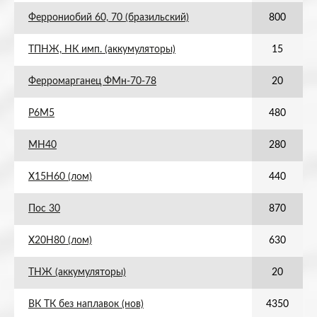
Феррониобий 60, 70 (бразильский)
800
ТПНЖ, НК имп. (аккумуляторы)
15
Ферромарганец ФМн-70-78
20
Р6М5
480
МН40
280
Х15Н60 (лом)
440
Пос 30
870
Х20Н80 (лом)
630
ТНЖ (аккумуляторы)
20
ВК ТК без наплавок (нов)
4350