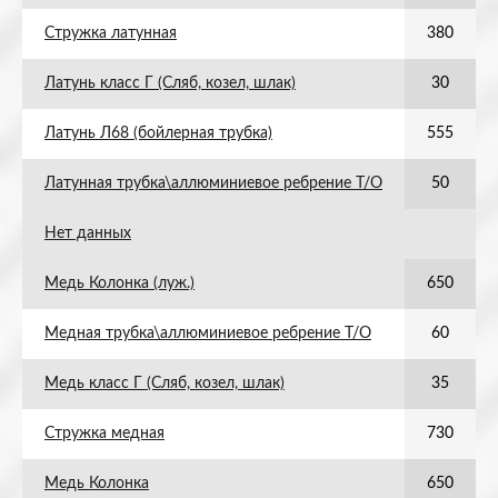
Стружка латунная
380
Латунь класс Г (Сляб, козел, шлак)
30
Латунь Л68 (бойлерная трубка)
555
Латунная трубка\аллюминиевое ребрение Т/О
50
Нет данных
Медь Колонка (луж.)
650
Медная трубка\аллюминиевое ребрение Т/О
60
Медь класс Г (Сляб, козел, шлак)
35
Стружка медная
730
Медь Колонка
650