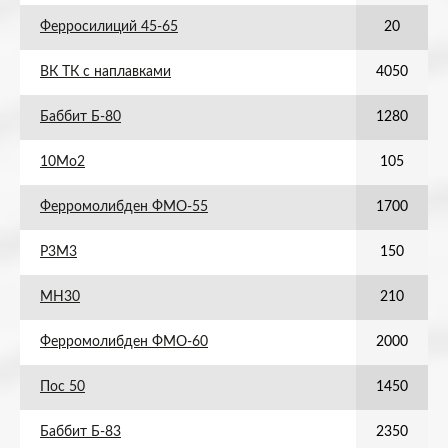
Ферросилиций 45-65
20
ВК ТК с наплавками
4050
Баббит Б-80
1280
10Мо2
105
Ферромолибден ФМО-55
1700
Р3М3
150
МН30
210
Ферромолибден ФМО-60
2000
Пос 50
1450
Баббит Б-83
2350