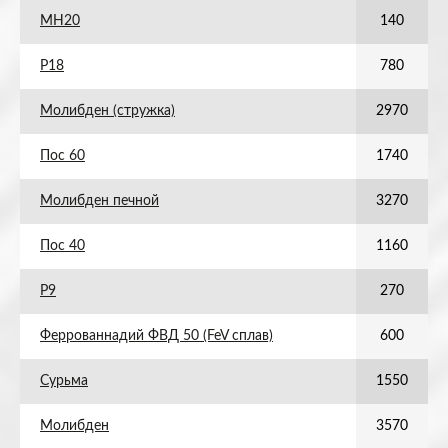
МН20
140
Р18
780
Молибден (стружка)
2970
Пос 60
1740
Молибден печной
3270
Пос 40
1160
Р9
270
Феррованнадий ФВД 50 (FeV сплав)
600
Сурьма
1550
Молибден
3570