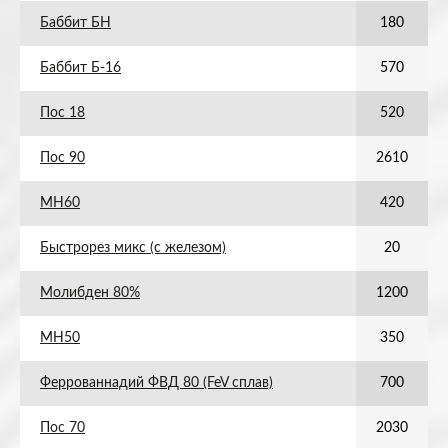
Баббит БН
180
Баббит Б-16
570
Пос 18
520
Пос 90
2610
МН60
420
Быстрорез микс (с железом)
20
Молибден 80%
1200
МН50
350
Феррованнадий ФВД 80 (FeV сплав)
700
Пос 70
2030