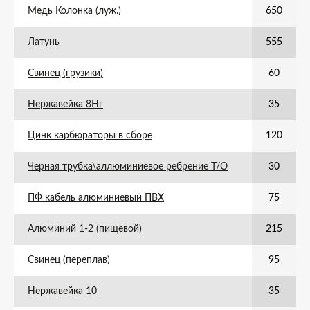
Медь Колонка (луж.)
650
Латунь
555
Свинец (грузики)
60
Нержавейка 8Нг
35
Цинк карбюраторы в сборе
120
Черная трубка\аллюминиевое ребрение Т/О
30
ПФ кабель алюминиевый ПВХ
75
Алюминий 1-2 (пищевой)
215
Свинец (переплав)
95
Нержавейка 10
35