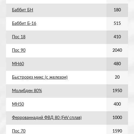
Баббит БН
180
Баббит Б-16
515
Пос 18
410
Пос 90
2040
МН60
480
Быстрорез микс (с железом)
20
Молибден 80%
1950
МН50
400
Феррованнадий ФВД 80 (FeV сплав)
1000
Пос 70
1590