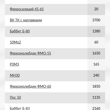
Ферросилиций 45-65
20
ВК ТК с наплавками
3700
Баббит Б-80
1280
10Мо2
60
Ферромолибден ФМО-55
1650
Р3М3
165
МН30
240
Ферромолибден ФМО-60
1850
Пос 50
1135
Баббит Б-83
2160