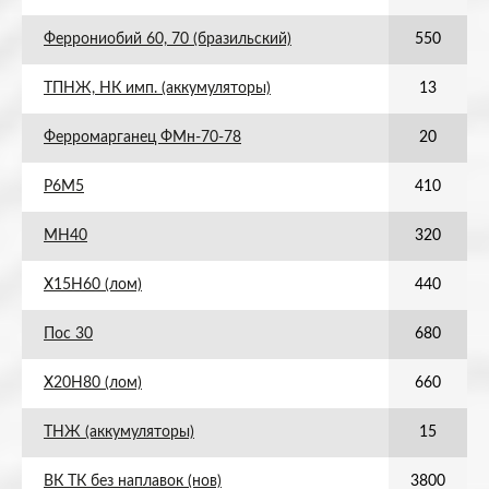
Феррониобий 60, 70 (бразильский)
550
ТПНЖ, НК имп. (аккумуляторы)
13
Ферромарганец ФМн-70-78
20
Р6М5
410
МН40
320
Х15Н60 (лом)
440
Пос 30
680
Х20Н80 (лом)
660
ТНЖ (аккумуляторы)
15
ВК ТК без наплавок (нов)
3800