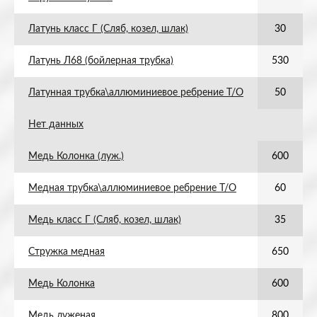
Латунь класс Г (Сляб, козел, шлак)
30
Латунь Л68 (бойлерная трубка)
530
Латунная трубка\аллюминиевое ребрение Т/О
50
Нет данных
Медь Колонка (луж.)
600
Медная трубка\аллюминиевое ребрение Т/О
60
Медь класс Г (Сляб, козел, шлак)
35
Стружка медная
650
Медь Колонка
600
Медь луженая
800