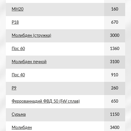
МН20
160
Р18
670
Молибден (стружка)
3000
Пос 60
1360
Молибден печной
3100
Пос 40
910
Р9
260
Феррованнадий ФВД 50 (FeV сплав)
650
Сурьма
1150
Молибден
3400