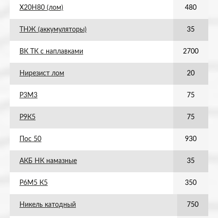
Х20Н80 (лом)
480
ТНЖ (аккумуляторы)
35
ВК ТК с наплавками
2700
Нирезист лом
20
Р3М3
75
Р9К5
75
Пос 50
930
АКБ НК намазные
35
Р6М5 К5
350
Никель катодный
750