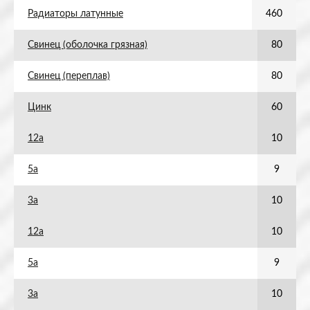
Радиаторы латунные
460
Свинец (оболочка грязная)
80
Свинец (переплав)
80
Цинк
60
12а
10
5а
9
3а
10
12а
10
5а
9
3а
10