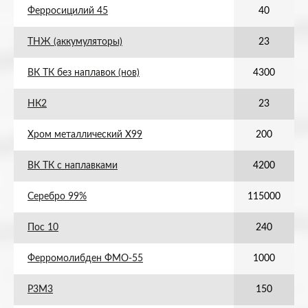
Ферросицилий 45
40
ТНЖ (аккумуляторы)
23
ВК ТК без наплавок (нов)
4300
НК2
23
Хром металлический Х99
200
ВК ТК с наплавками
4200
Серебро 99%
115000
Пос 10
240
Ферромолибден ФМО-55
1000
Р3М3
150