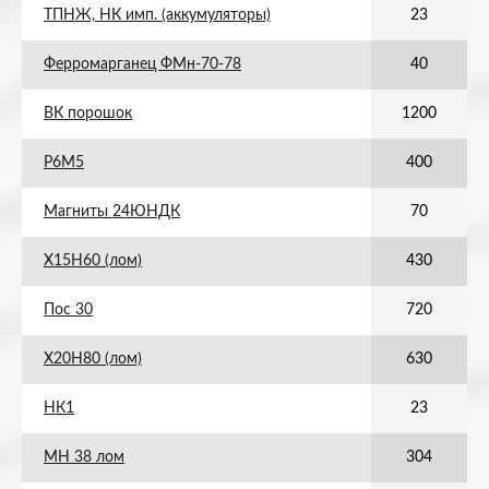
ТПНЖ, НК имп. (аккумуляторы)
23
Ферромарганец ФМн-70-78
40
ВК порошок
1200
Р6М5
400
Магниты 24ЮНДК
70
Х15Н60 (лом)
430
Пос 30
720
Х20Н80 (лом)
630
НК1
23
МН 38 лом
304