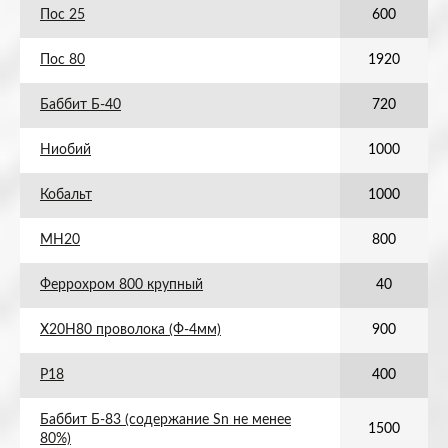
Пос 25
600
Пос 80
1920
Баббит Б-40
720
Ниобий
1000
Кобальт
1000
МН20
800
Феррохром 800 крупный
40
Х20Н80 проволока (Ф-4мм)
900
Р18
400
Баббит Б-83 (содержание Sn не менее
1500
80%)