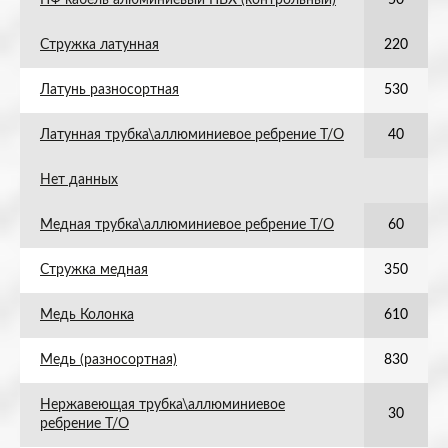
ПФ кабель алюминиевый ПВХ (контрольный)
50
Стружка латунная
220
Латунь разносортная
530
Латунная трубка\аллюминиевое ребрение Т/О
40
Нет данных
Медная трубка\аллюминиевое ребрение Т/О
60
Стружка медная
350
Медь Колонка
610
Медь (разносортная)
830
Нержавеющая трубка\аллюминиевое
30
ребрение Т/О