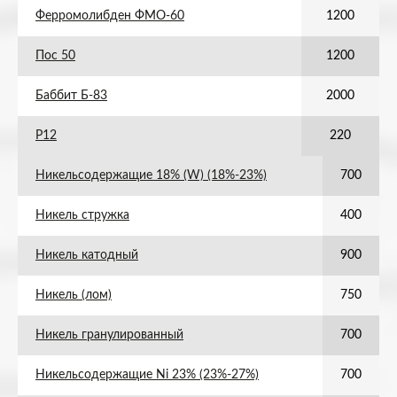
Ферромолибден ФМО-60
1200
Пос 50
1200
Баббит Б-83
2000
Р12
220
Никельсодержащие 18% (W) (18%-23%)
700
Никель стружка
400
Никель катодный
900
Никель (лом)
750
Никель гранулированный
700
Никельсодержащие Ni 23% (23%-27%)
700