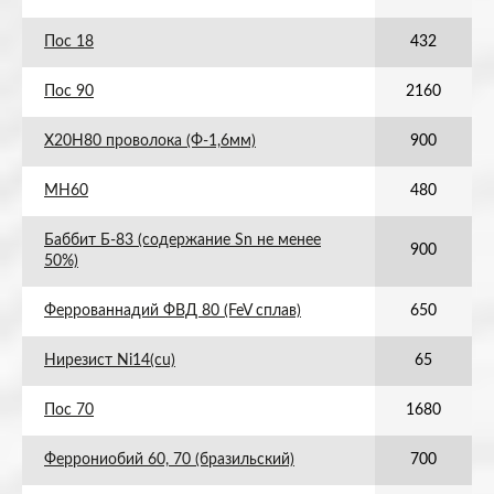
Пос 18
432
Пос 90
2160
Х20Н80 проволока (Ф-1,6мм)
900
МН60
480
Баббит Б-83 (содержание Sn не менее
900
50%)
Феррованнадий ФВД 80 (FeV сплав)
650
Нирезист Ni14(cu)
65
Пос 70
1680
Феррониобий 60, 70 (бразильский)
700