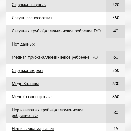
Стружка латунная
220
Латунь разносортная
550
Латунная трубка\аллюминиевое ребрение Т/О
40
Нет данных
Медная трубка\аллюминиевое ребрение Т/О
60
Стружка медная
350
Медь Колонка
630
Медь (разносортная)
850
Нержавеющая трубка\аллюминиевое
30
ребрение Т/О
Нержавейка марганец
15