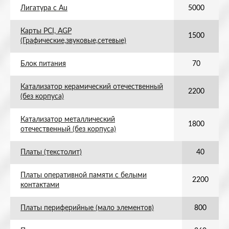
Лигатура с Au
5000
Карты PCI, AGP
1500
(Графические,звуковые,сетевые)
Блок питания
70
Катализатор керамический отечественный
2200
(без корпуса)
Катализатор металлический
1800
отечественный (без корпуса)
Платы (текстолит)
40
Платы оперативной памяти с белыми
2200
контактами
Платы периферийные (мало элементов)
800