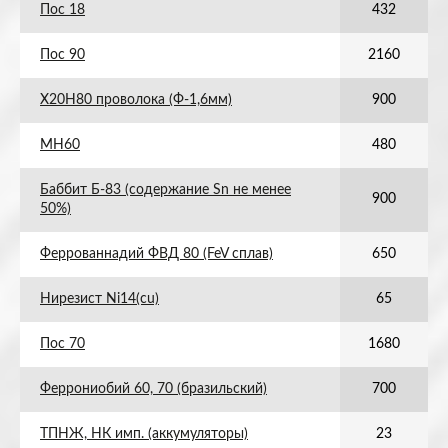
Пос 18
432
Пос 90
2160
Х20Н80 проволока (Ф-1,6мм)
900
МН60
480
Баббит Б-83 (содержание Sn не менее
900
50%)
Феррованнадий ФВД 80 (FeV сплав)
650
Нирезист Ni14(cu)
65
Пос 70
1680
Феррониобий 60, 70 (бразильский)
700
ТПНЖ, НК имп. (аккумуляторы)
23