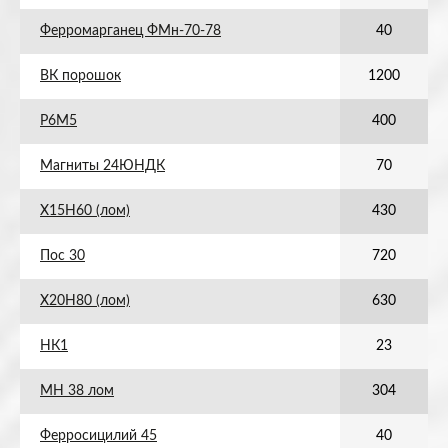
Ферромарганец ФМн-70-78
40
ВК порошок
1200
Р6М5
400
Магниты 24ЮНДК
70
Х15Н60 (лом)
430
Пос 30
720
Х20Н80 (лом)
630
НК1
23
МН 38 лом
304
Ферросицилий 45
40