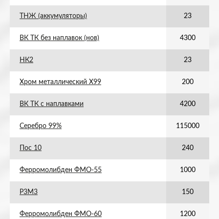
ТНЖ (аккумуляторы)
23
ВК ТК без наплавок (нов)
4300
НК2
23
Хром металлический Х99
200
ВК ТК с наплавками
4200
Серебро 99%
115000
Пос 10
240
Ферромолибден ФМО-55
1000
Р3М3
150
Ферромолибден ФМО-60
1200