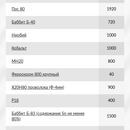
Пос 80
1920
Баббит Б-40
720
Ниобий
1000
Кобальт
1000
МН20
800
Феррохром 800 крупный
40
Х20Н80 проволока (Ф-4мм)
900
Р18
400
Баббит Б-83 (содержание Sn не менее
1500
80%)