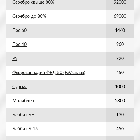
Серебро свыше 80%
92000
Серебро до 80%
69000
Пос 60
1440
Пос 40
960
Р9
220
Феррованнадий ФВД 50 (FeV сплав)
450
Сурьма
1000
Молибден
2800
Баббит БН
130
Баббит Б-16
450