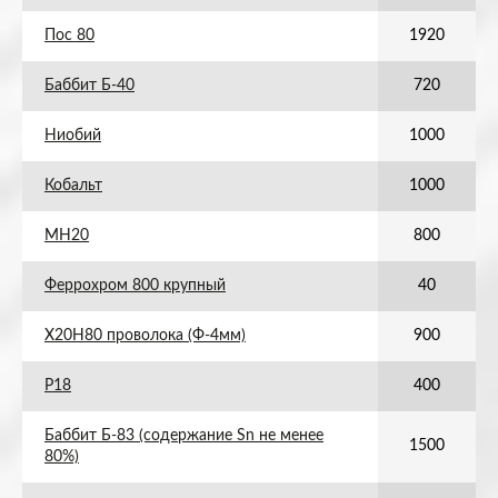
Пос 80
1920
Баббит Б-40
720
Ниобий
1000
Кобальт
1000
МН20
800
Феррохром 800 крупный
40
Х20Н80 проволока (Ф-4мм)
900
Р18
400
Баббит Б-83 (содержание Sn не менее
1500
80%)