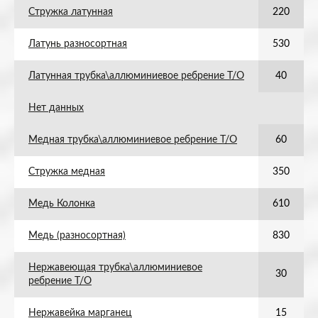
Стружка латунная
220
Латунь разносортная
530
Латунная трубка\аллюминиевое ребрение Т/О
40
Нет данных
Медная трубка\аллюминиевое ребрение Т/О
60
Стружка медная
350
Медь Колонка
610
Медь (разносортная)
830
Нержавеющая трубка\аллюминиевое
30
ребрение Т/О
Нержавейка марганец
15