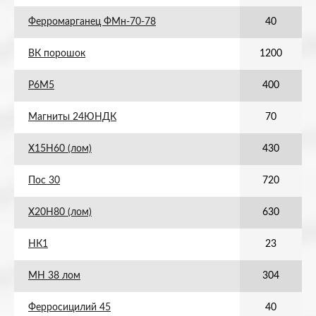
Ферромарганец ФМн-70-78
40
ВК порошок
1200
Р6М5
400
Магниты 24ЮНДК
70
Х15Н60 (лом)
430
Пос 30
720
Х20Н80 (лом)
630
НК1
23
МН 38 лом
304
Ферросицилий 45
40