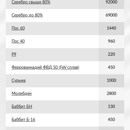
Серебро свыше 80%
92000
Серебро до 80%
69000
Пос 60
1440
Пос 40
960
Р9
220
Феррованнадий ФВД 50 (FeV сплав)
450
Сурьма
1000
Молибден
2800
Баббит БН
130
Баббит Б-16
450