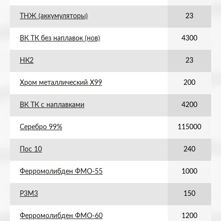
ТНЖ (аккумуляторы)
23
ВК ТК без наплавок (нов)
4300
НК2
23
Хром металлический Х99
200
ВК ТК с наплавками
4200
Серебро 99%
115000
Пос 10
240
Ферромолибден ФМО-55
1000
Р3М3
150
Ферромолибден ФМО-60
1200