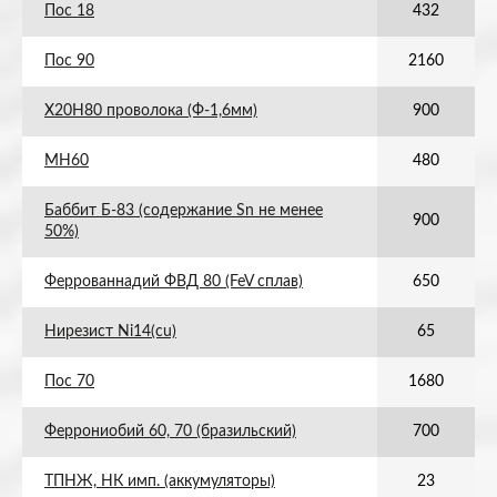
Пос 18
432
Пос 90
2160
Х20Н80 проволока (Ф-1,6мм)
900
МН60
480
Баббит Б-83 (содержание Sn не менее
900
50%)
Феррованнадий ФВД 80 (FeV сплав)
650
Нирезист Ni14(cu)
65
Пос 70
1680
Феррониобий 60, 70 (бразильский)
700
ТПНЖ, НК имп. (аккумуляторы)
23