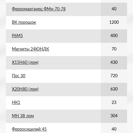
Ферромарганец ФМн-70-78
40
ВК порошок
1200
Р6М5
400
Магниты 24ЮНДК
70
Х15Н60 (лом)
430
Пос 30
720
Х20Н80 (лом)
630
НК1
23
МН 38 лом
304
Ферросицилий 45
40