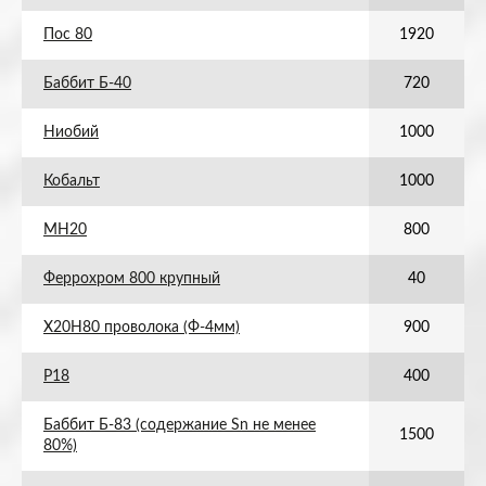
Пос 80
1920
Баббит Б-40
720
Ниобий
1000
Кобальт
1000
МН20
800
Феррохром 800 крупный
40
Х20Н80 проволока (Ф-4мм)
900
Р18
400
Баббит Б-83 (содержание Sn не менее
1500
80%)