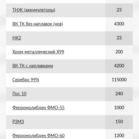
ТНЖ (аккумуляторы)
23
ВК ТК без наплавок (нов)
4300
НК2
23
Хром металлический Х99
200
ВК ТК с наплавками
4200
Серебро 99%
115000
Пос 10
240
Ферромолибден ФМО-55
1000
Р3М3
150
Ферромолибден ФМО-60
1200