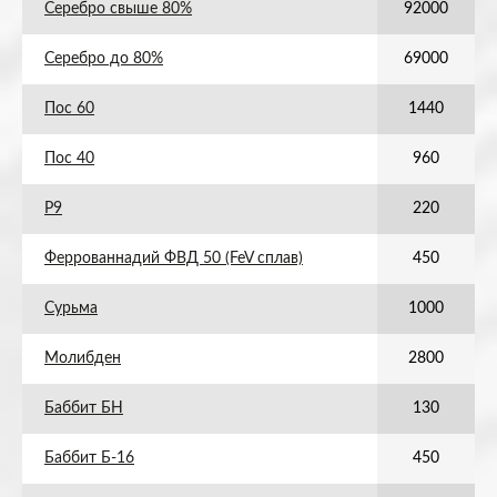
Серебро свыше 80%
92000
Серебро до 80%
69000
Пос 60
1440
Пос 40
960
Р9
220
Феррованнадий ФВД 50 (FeV сплав)
450
Сурьма
1000
Молибден
2800
Баббит БН
130
Баббит Б-16
450