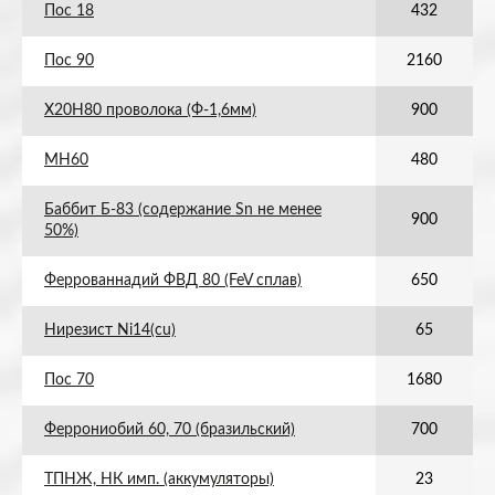
Пос 18
432
Пос 90
2160
Х20Н80 проволока (Ф-1,6мм)
900
МН60
480
Баббит Б-83 (содержание Sn не менее
900
50%)
Феррованнадий ФВД 80 (FeV сплав)
650
Нирезист Ni14(cu)
65
Пос 70
1680
Феррониобий 60, 70 (бразильский)
700
ТПНЖ, НК имп. (аккумуляторы)
23