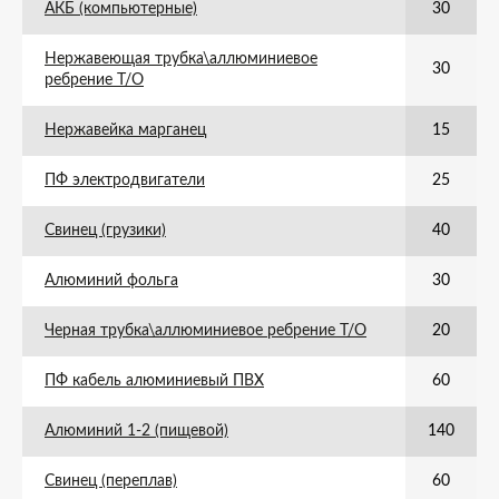
АКБ (компьютерные)
30
Нержавеющая трубка\аллюминиевое
30
ребрение Т/О
Нержавейка марганец
15
ПФ электродвигатели
25
Свинец (грузики)
40
Алюминий фольга
30
Черная трубка\аллюминиевое ребрение Т/О
20
ПФ кабель алюминиевый ПВХ
60
Алюминий 1-2 (пищевой)
140
Свинец (переплав)
60