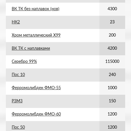
ВК ТК без наплавок (нов)
4300
НК2
23
Хром металлический Х99
200
ВК ТК с наплавками
4200
Серебро 99%
115000
Пос 10
240
Ферромолибден ФМО-55
1000
Р3М3
150
Ферромолибден ФМО-60
1200
Пос 50
1200