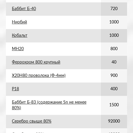
Баббит Б-40
720
Ниобий
1000
Кобальт
1000
МН20
800
Феррохром 800 крупный
40
Х20Н80 проволока (Ф-4мм)
900
Р18
400
Баббит Б-83 (содержание Sn не менее
1500
80%)
Серебро свыше 80%
92000