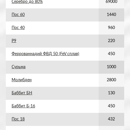
Серебро до 80%
69000
Пос 60
1440
Пос 40
960
Р9
220
Феррованнадий ФВД 50 (FeV сплав)
450
Сурьма
1000
Молибден
2800
Баббит БН
130
Баббит Б-16
450
Пос 18
432