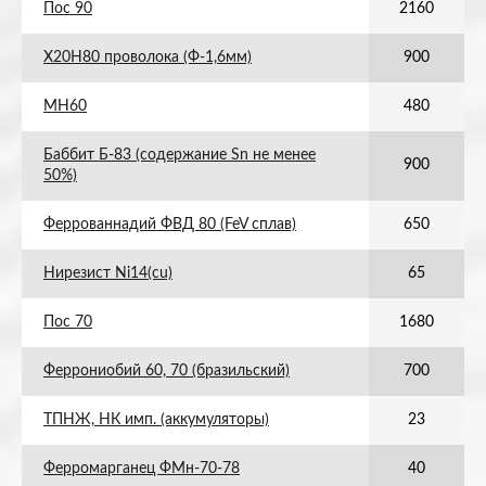
Пос 90
2160
Х20Н80 проволока (Ф-1,6мм)
900
МН60
480
Баббит Б-83 (содержание Sn не менее
900
50%)
Феррованнадий ФВД 80 (FeV сплав)
650
Нирезист Ni14(cu)
65
Пос 70
1680
Феррониобий 60, 70 (бразильский)
700
ТПНЖ, НК имп. (аккумуляторы)
23
Ферромарганец ФМн-70-78
40