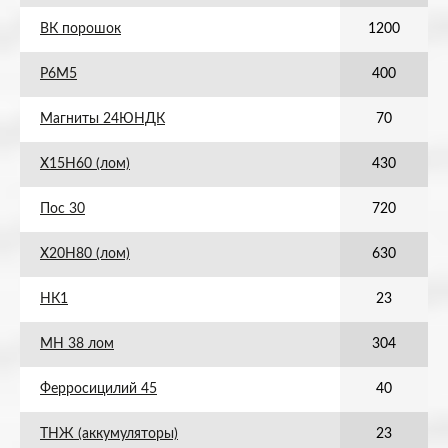
ВК порошок
1200
Р6М5
400
Магниты 24ЮНДК
70
Х15Н60 (лом)
430
Пос 30
720
Х20Н80 (лом)
630
НК1
23
МН 38 лом
304
Ферросицилий 45
40
ТНЖ (аккумуляторы)
23