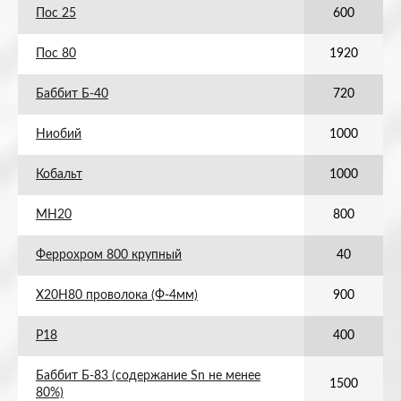
Пос 25
600
Пос 80
1920
Баббит Б-40
720
Ниобий
1000
Кобальт
1000
МН20
800
Феррохром 800 крупный
40
Х20Н80 проволока (Ф-4мм)
900
Р18
400
Баббит Б-83 (содержание Sn не менее
1500
80%)