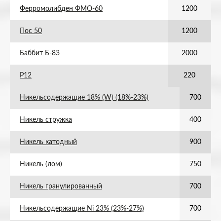
Ферромолибден ФМО-60
1200
Пос 50
1200
Баббит Б-83
2000
Р12
220
Никельсодержащие 18% (W) (18%-23%)
700
Никель стружка
400
Никель катодный
900
Никель (лом)
750
Никель гранулированный
700
Никельсодержащие Ni 23% (23%-27%)
700