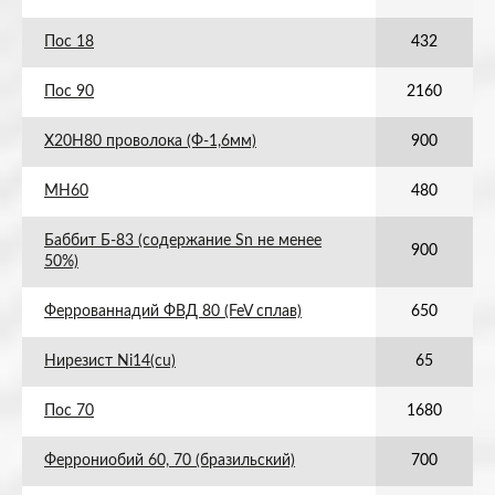
Пос 18
432
Пос 90
2160
Х20Н80 проволока (Ф-1,6мм)
900
МН60
480
Баббит Б-83 (содержание Sn не менее
900
50%)
Феррованнадий ФВД 80 (FeV сплав)
650
Нирезист Ni14(cu)
65
Пос 70
1680
Феррониобий 60, 70 (бразильский)
700