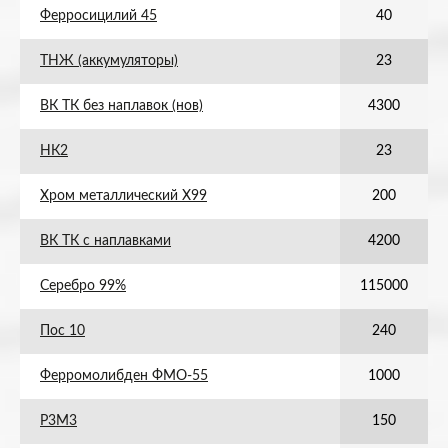
Ферросицилий 45
40
ТНЖ (аккумуляторы)
23
ВК ТК без наплавок (нов)
4300
НК2
23
Хром металлический Х99
200
ВК ТК с наплавками
4200
Серебро 99%
115000
Пос 10
240
Ферромолибден ФМО-55
1000
Р3М3
150