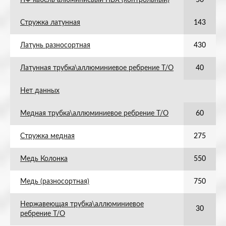
ПФ кабель алюминиевый ПВХ (контрольный)
50
Стружка латунная
143
Латунь разносортная
430
Латунная трубка\аллюминиевое ребрение Т/О
40
Нет данных
Медная трубка\аллюминиевое ребрение Т/О
60
Стружка медная
275
Медь Колонка
550
Медь (разносортная)
750
Нержавеющая трубка\аллюминиевое
30
ребрение Т/О