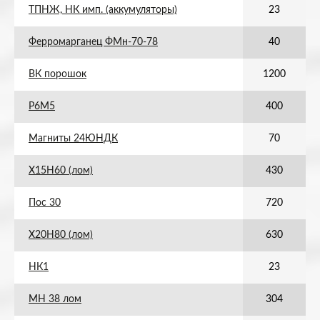
ТПНЖ, НК имп. (аккумуляторы)
23
Ферромарганец ФМн-70-78
40
ВК порошок
1200
Р6М5
400
Магниты 24ЮНДК
70
Х15Н60 (лом)
430
Пос 30
720
Х20Н80 (лом)
630
НК1
23
МН 38 лом
304