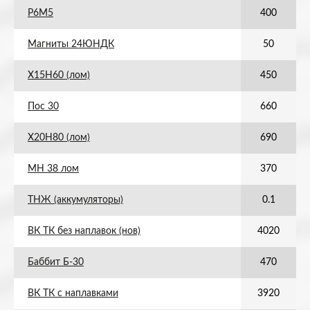
Р6М5
400
Магниты 24ЮНДК
50
Х15Н60 (лом)
450
Пос 30
660
Х20Н80 (лом)
690
МН 38 лом
370
ТНЖ (аккумуляторы)
0.1
ВК ТК без наплавок (нов)
4020
Баббит Б-30
470
ВК ТК с наплавками
3920