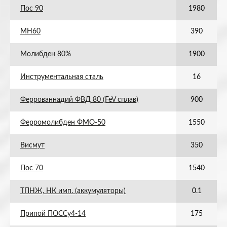
Пос 90
1980
МН60
390
Молибден 80%
1900
Инструментальная сталь
16
Феррованнадий ФВД 80 (FeV сплав)
900
Ферромолибден ФМО-50
1550
Висмут
350
Пос 70
1540
ТПНЖ, НК имп. (аккумуляторы)
0.1
Припой ПОССу4-14
175