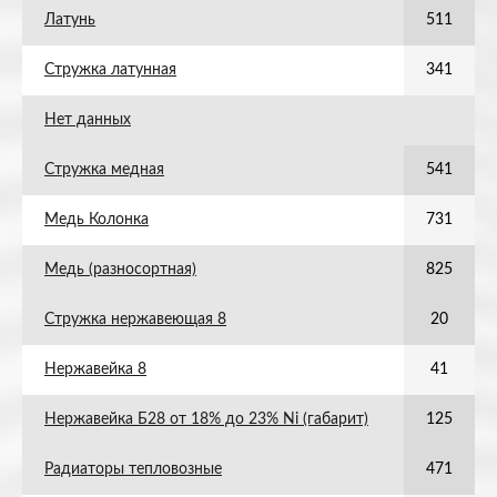
Латунь
511
Стружка латунная
341
Нет данных
Стружка медная
541
Медь Колонка
731
Медь (разносортная)
825
Стружка нержавеющая 8
20
Нержавейка 8
41
Нержавейка Б28 от 18% до 23% Ni (габарит)
125
Радиаторы тепловозные
471