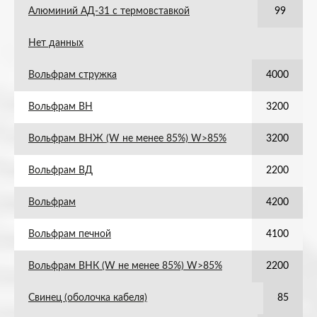
Алюминий АД-31 с термовставкой
99
Нет данных
Вольфрам стружка
4000
Вольфрам ВН
3200
Вольфрам ВНЖ (W не менее 85%) W>85%
3200
Вольфрам ВД
2200
Вольфрам
4200
Вольфрам печной
4100
Вольфрам ВНК (W не менее 85%) W>85%
2200
Свинец (оболочка кабеля)
85