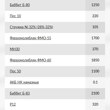
Баббит Б-80
1250
Пос 10
220
Стружка Ni 32% (28%-32%)
105
Ферромолибден ФМО-55
1700
МН30
370
Ферромолибден ФМО-60
1850
Пос 50
1100
АКБ НК намазные
0.1
Баббит Б-83
2100
Р12
320