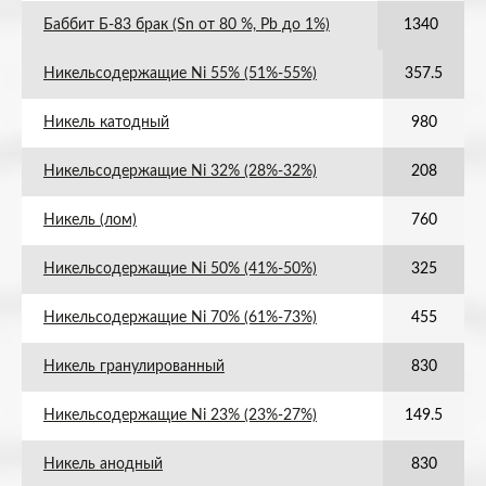
Баббит Б-83 брак (Sn от 80 %, Pb до 1%)
1340
Никельсодержащие Ni 55% (51%-55%)
357.5
Никель катодный
980
Никельсодержащие Ni 32% (28%-32%)
208
Никель (лом)
760
Никельсодержащие Ni 50% (41%-50%)
325
Никельсодержащие Ni 70% (61%-73%)
455
Никель гранулированный
830
Никельсодержащие Ni 23% (23%-27%)
149.5
Никель анодный
830