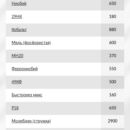
Ниобий
650
29НК
180
Кобальт
880
Медь (фосфористая)
600
МН20
370
Феррониобий
550
49КФ
500
Быстрорез микс
160
Р18
650
Молибден (стружка)
2900