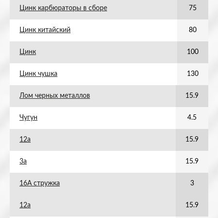
Цинк карбюраторы в сборе
75
Цинк китайский
80
Цинк
100
Цинк чушка
130
Лом черных металлов
15.9
Чугун
4.5
12а
15.9
3а
15.9
16А стружка
3
12а
15.9