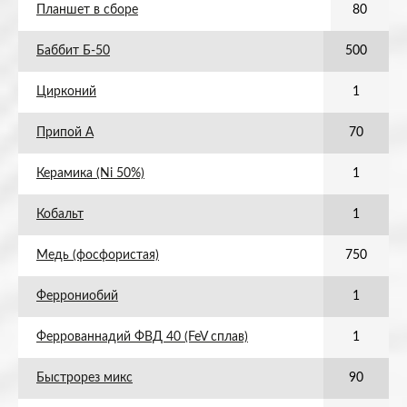
Планшет в сборе
80
Баббит Б-50
500
Цирконий
1
Припой А
70
Керамика (Ni 50%)
1
Кобальт
1
Медь (фосфористая)
750
Феррониобий
1
Феррованнадий ФВД 40 (FeV сплав)
1
Быстрорез микс
90