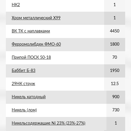
НК2
1
Хром металлический Х99
1
ВК ТК с наплавками
4450
Ферромолибден ФМО-60
1800
Припой ПОСК 50-18
70
Баббит Б-83
1950
29НК струж
12.5
Никель катодный
900
Никель (лом)
730
Никельсодержащие Ni 23% (23%-27%)
1