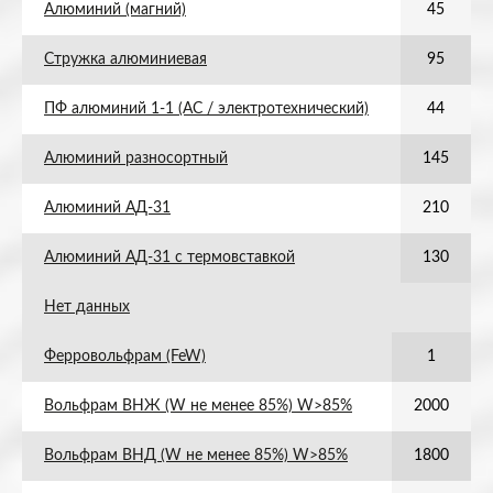
Алюминий (магний)
45
Стружка алюминиевая
95
ПФ алюминий 1-1 (АС / электротехнический)
44
Алюминий разносортный
145
Алюминий АД-31
210
Алюминий АД-31 с термовставкой
130
Нет данных
Ферровольфрам (FeW)
1
Вольфрам ВНЖ (W не менее 85%) W>85%
2000
Вольфрам ВНД (W не менее 85%) W>85%
1800