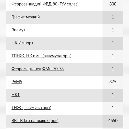
Феррованнадий ФВД 80 (FeV сплав)
800
Графит мелкий
1
Висмут
1
НК Импорт
1
ТПНЖ, НК имп. (аккумуляторы)
1
Ферромарганец ФМн-70-78
1
Р6М5
375
НК1
1
ТНЖ (аккумуляторы)
1
ВК ТК без наплавок (нов)
4550