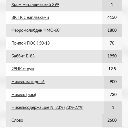
Хром металлический Х99
1
ВК ТК с наплавками
4150
Ферромолибден ФМО-60
1800
Припой ПОСК 50-18
70
Баббит Б-83
1950
29НК струж
12.5
Никель катодный
900
Никель (лом)
730
Никельсодержащие Ni 23% (23%-27%)
1
Олово
2600