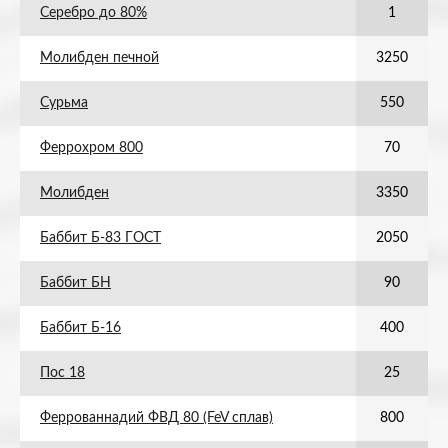
Серебро до 80%
1
Молибден печной
3250
Сурьма
550
Феррохром 800
70
Молибден
3350
Баббит Б-83 ГОСТ
2050
Баббит БН
90
Баббит Б-16
400
Пос 18
25
Феррованнадий ФВД 80 (FeV сплав)
800