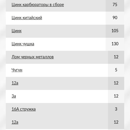
Цинк карбюраторы в сборе
75
Цинк китайский
90
Цинк
105
Цинк чушка
130
Лом черных металлов
12
Чугун
5
12а
12
3а
12
16А стружка
3
12а
12