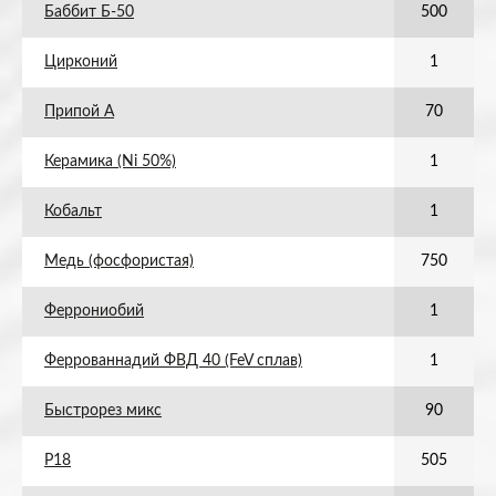
Баббит Б-50
500
Цирконий
1
Припой А
70
Керамика (Ni 50%)
1
Кобальт
1
Медь (фосфористая)
750
Феррониобий
1
Феррованнадий ФВД 40 (FeV сплав)
1
Быстрорез микс
90
Р18
505