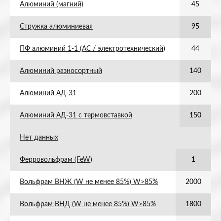
Алюминий (магний)
45
Стружка алюминиевая
95
ПФ алюминий 1-1 (АС / электротехнический)
44
Алюминий разносортный
140
Алюминий АД-31
200
Алюминий АД-31 с термовставкой
150
Нет данных
Ферровольфрам (FeW)
1
Вольфрам ВНЖ (W не менее 85%) W>85%
2000
Вольфрам ВНД (W не менее 85%) W>85%
1800