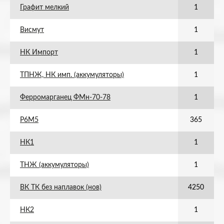
Графит мелкий
1
Висмут
1
НК Импорт
1
ТПНЖ, НК имп. (аккумуляторы)
1
Ферромарганец ФМн-70-78
1
Р6М5
365
НК1
1
ТНЖ (аккумуляторы)
1
ВК ТК без наплавок (нов)
4250
НК2
1