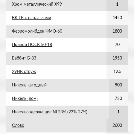
Хром металлический Х99
1
ВК ТК с наплавками
4450
Ферромолибден ФМО-60
1800
Припой ПОСК 50-18
70
Баббит Б-83
1950
29НК струж
12.5
Никель катодный
900
Никель (лом)
730
Никельсодержащие Ni 23% (23%-27%)
1
Олово
2600