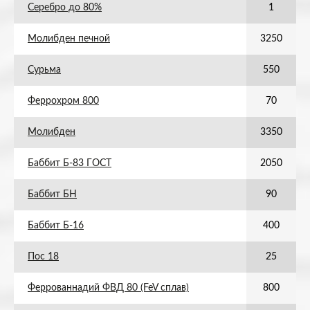
Серебро до 80%
1
Молибден печной
3250
Сурьма
550
Феррохром 800
70
Молибден
3350
Баббит Б-83 ГОСТ
2050
Баббит БН
90
Баббит Б-16
400
Пос 18
25
Феррованнадий ФВД 80 (FeV сплав)
800