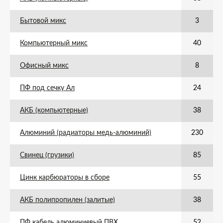
Бытовой микс
3
Компьютерный микс
40
Офисный микс
8
ПФ под сечку Ал
24
АКБ (компьютерные)
38
Алюминий (радиаторы медь-алюминий)
230
Свинец (грузики)
85
Цинк карбюраторы в сборе
55
АКБ полипропилен (залитые)
38
ПФ кабель алюминиевый ПВХ
52