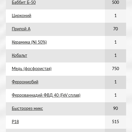
Баббит Б-50
500
Цирконий
1
Припой А
70
Керамика (Ni 50%)
1
Кобальт
1
Медь (фосфористая)
750
Феррониобий
1
Феррованнадий ФВД 40 (FeV сплав)
1
Быстрорез микс
90
Р18
515