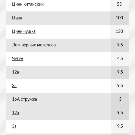
Цинк китайский
55
Цинк
100
Цинк чушка
130
Лом черных металлов
9.5
Чугун
4.5
12а
9.5
3а
9.5
16А стружка
3
12а
9.5
3а
9.5