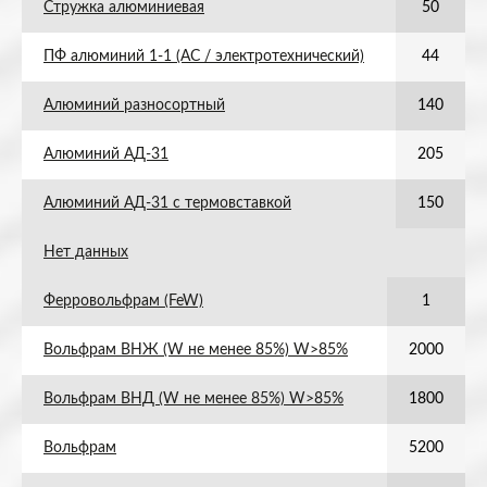
Стружка алюминиевая
50
ПФ алюминий 1-1 (АС / электротехнический)
44
Алюминий разносортный
140
Алюминий АД-31
205
Алюминий АД-31 с термовставкой
150
Нет данных
Ферровольфрам (FeW)
1
Вольфрам ВНЖ (W не менее 85%) W>85%
2000
Вольфрам ВНД (W не менее 85%) W>85%
1800
Вольфрам
5200