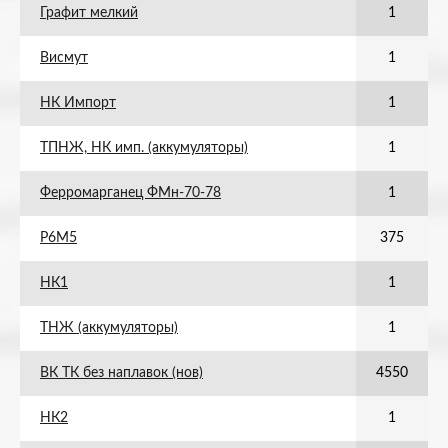
Графит мелкий
1
Висмут
1
НК Импорт
1
ТПНЖ, НК имп. (аккумуляторы)
1
Ферромарганец ФМн-70-78
1
Р6М5
375
НК1
1
ТНЖ (аккумуляторы)
1
ВК ТК без наплавок (нов)
4550
НК2
1