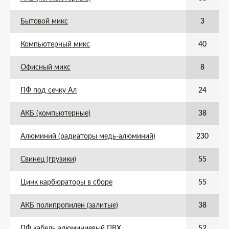
Бытовой микс
3
Компьютерный микс
40
Офисный микс
8
ПФ под сечку Ал
24
АКБ (компьютерные)
38
Алюминий (радиаторы медь-алюминий)
230
Свинец (грузики)
55
Цинк карбюраторы в сборе
55
АКБ полипропилен (залитые)
38
ПФ кабель алюминиевый ПВХ
52