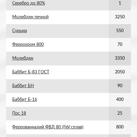
Серебро до 80%
1
Молибден печной
3250
Сурьма
550
Феррохром 800
70
Молибден
3350
Баббит Б-83 ГОСТ
2050
Баббит БН
90
Баббит Б-16
400
Пос 18
25
Феррованнадий ФВД 80 (FeV сплав)
800