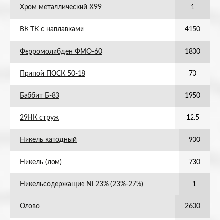
Хром металлический Х99
1
ВК ТК с наплавками
4150
Ферромолибден ФМО-60
1800
Припой ПОСК 50-18
70
Баббит Б-83
1950
29НК струж
12.5
Никель катодный
900
Никель (лом)
730
Никельсодержащие Ni 23% (23%-27%)
1
Олово
2600