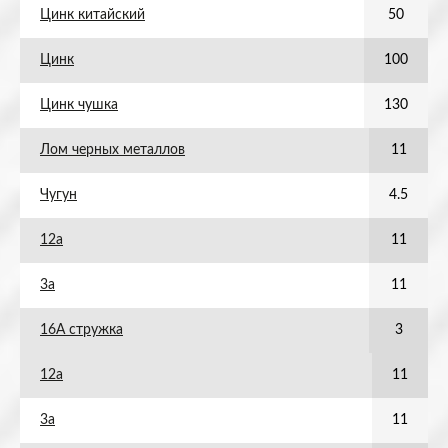
Цинк китайский
50
Цинк
100
Цинк чушка
130
Лом черных металлов
11
Чугун
4.5
12а
11
3а
11
16А стружка
3
12а
11
3а
11