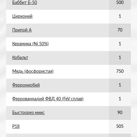
Баббит Б-50
500
Цирконий
1
Припой А
70
Керамика (Ni 50%)
1
Кобальт
1
Медь (фосфористая)
750
Феррониобий
1
Феррованнадий ФВД 40 (FeV сплав)
1
Быстрорез микс
90
Р18
505