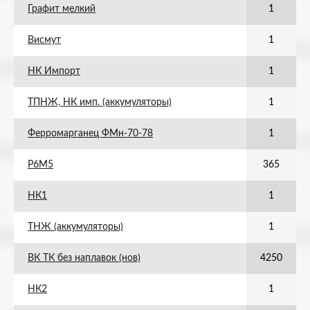
Графит мелкий
1
Висмут
1
НК Импорт
1
ТПНЖ, НК имп. (аккумуляторы)
1
Ферромарганец ФМн-70-78
1
Р6М5
365
НК1
1
ТНЖ (аккумуляторы)
1
ВК ТК без наплавок (нов)
4250
НК2
1