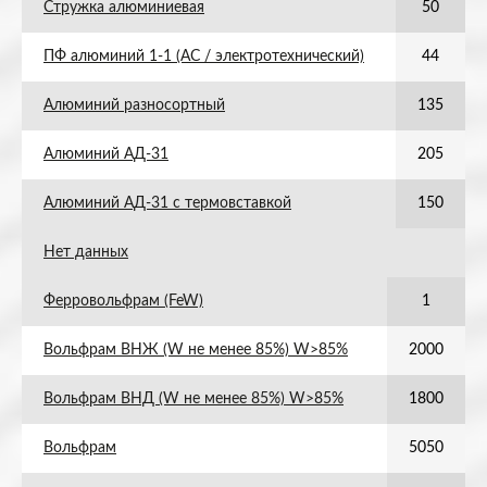
Стружка алюминиевая
50
ПФ алюминий 1-1 (АС / электротехнический)
44
Алюминий разносортный
135
Алюминий АД-31
205
Алюминий АД-31 с термовставкой
150
Нет данных
Ферровольфрам (FeW)
1
Вольфрам ВНЖ (W не менее 85%) W>85%
2000
Вольфрам ВНД (W не менее 85%) W>85%
1800
Вольфрам
5050