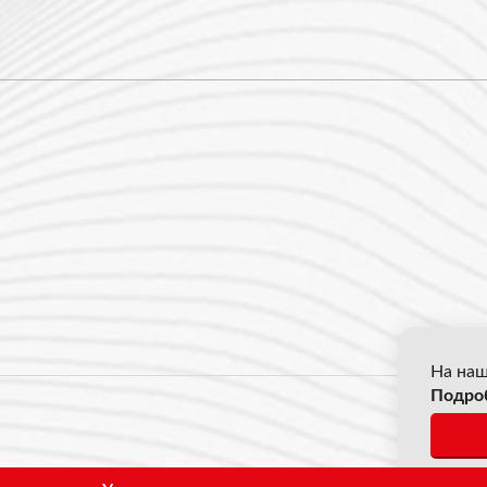
На наш
Подро
© 2026
*Все ц