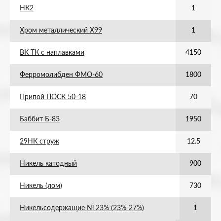
НК2
1
Хром металлический Х99
1
ВК ТК с наплавками
4150
Ферромолибден ФМО-60
1800
Припой ПОСК 50-18
70
Баббит Б-83
1950
29НК струж
12.5
Никель катодный
900
Никель (лом)
730
Никельсодержащие Ni 23% (23%-27%)
1