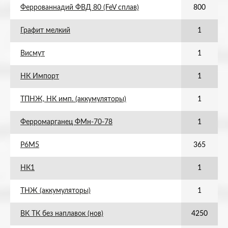
Феррованнадий ФВД 80 (FeV сплав)
800
Графит мелкий
1
Висмут
1
НК Импорт
1
ТПНЖ, НК имп. (аккумуляторы)
1
Ферромарганец ФМн-70-78
1
Р6М5
365
НК1
1
ТНЖ (аккумуляторы)
1
ВК ТК без наплавок (нов)
4250