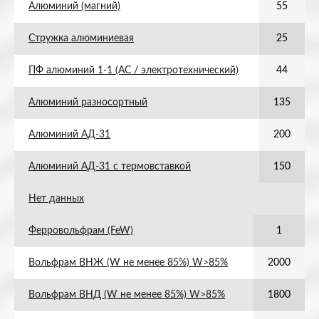
Алюминий (магний)
55
Стружка алюминиевая
25
ПФ алюминий 1-1 (АС / электротехнический)
44
Алюминий разносортный
135
Алюминий АД-31
200
Алюминий АД-31 с термовставкой
150
Нет данных
Ферровольфрам (FeW)
1
Вольфрам ВНЖ (W не менее 85%) W>85%
2000
Вольфрам ВНД (W не менее 85%) W>85%
1800