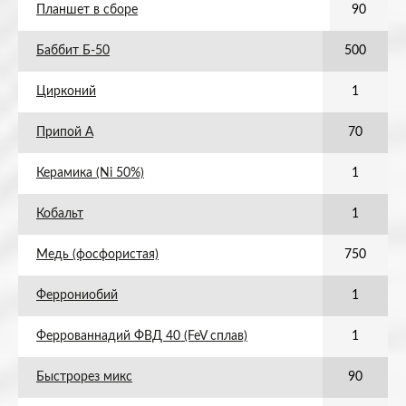
Планшет в сборе
90
Баббит Б-50
500
Цирконий
1
Припой А
70
Керамика (Ni 50%)
1
Кобальт
1
Медь (фосфористая)
750
Феррониобий
1
Феррованнадий ФВД 40 (FeV сплав)
1
Быстрорез микс
90