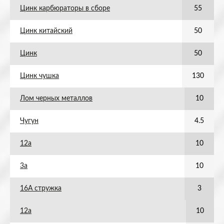
Цинк карбюраторы в сборе
55
Цинк китайский
50
Цинк
50
Цинк чушка
130
Лом черных металлов
10
Чугун
4.5
12а
10
3а
10
16А стружка
3
12а
10