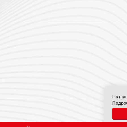
На наш
Подро
© 2026
*Все ц