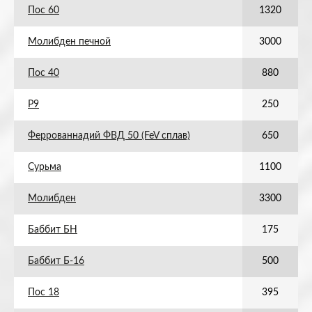
Пос 60
1320
Молибден печной
3000
Пос 40
880
Р9
250
Феррованнадий ФВД 50 (FeV сплав)
650
Сурьма
1100
Молибден
3300
Баббит БН
175
Баббит Б-16
500
Пос 18
395