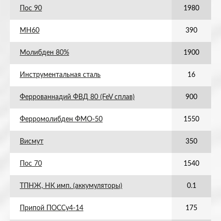
Пос 90
1980
МН60
390
Молибден 80%
1900
Инструментальная сталь
16
Феррованнадий ФВД 80 (FeV сплав)
900
Ферромолибден ФМО-50
1550
Висмут
350
Пос 70
1540
ТПНЖ, НК имп. (аккумуляторы)
0.1
Припой ПОССу4-14
175