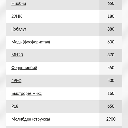
Ниобий
650
29НК
180
Кобальт
880
Медь (фосфористая)
600
МН20
370
Феррониобий
550
49КФ
500
Быстрорез микс
160
Р18
650
Молибден (стружка)
2900