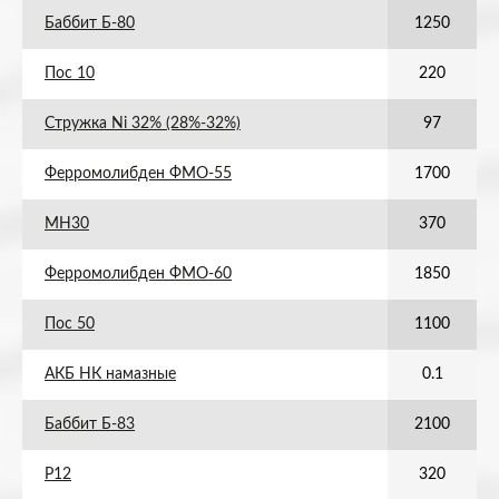
Баббит Б-80
1250
Пос 10
220
Стружка Ni 32% (28%-32%)
97
Ферромолибден ФМО-55
1700
МН30
370
Ферромолибден ФМО-60
1850
Пос 50
1100
АКБ НК намазные
0.1
Баббит Б-83
2100
Р12
320