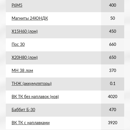
Р6М5
400
Магниты 24ЮНДК
50
Х15Н60 (лом)
450
Пос 30
660
Х20Н80 (лом)
650
МН 38 лом
370
ТНЖ (аккумуляторы)
0.1
ВК ТК без наплавок (нов)
4020
Баббит Б-30
470
ВК ТК с наплавками
3920