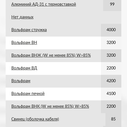
Алюминий АД-31 с термовставкой
99
Нет данных
Вольфрам стружка
4000
Вольфрам ВН
3200
Вольфрам ВНЖ (W не менее 85%) W>85%
3200
Вольфрам ВД
2200
Вольфрам
4200
Вольфрам печной
4100
Вольфрам ВНК (W не менее 85%) W>85%
2200
Свинец (оболочка кабеля)
85