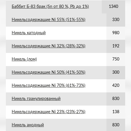
Баббит Б-83 брак (Sn от 80 %, Pb до 1%)
1340
Никельсодержащие Ni 55% (51%-55%)
330
Никель катодный
980
Никельсодержащие Ni 32% (28%-32%)
192
Никель (лом)
750
Никельсодержащие Ni 50% (41%-50%)
300
Никельсодержащие Ni 70% (61%-73%)
420
Никель гранулированный
830
Никельсодержащие Ni 23% (23%-27%)
138
Никель анодный
830