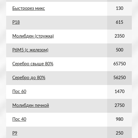
Быстрорез микс
130
Р18
615
Молибден (стружка)
2350
Р6М5 (с железом)
500
Серебро свыше 80%
65750
Серебро до 80%
56250
Пос 60
1470
Молибден печной
2750
Пос 40
980
Р9
250