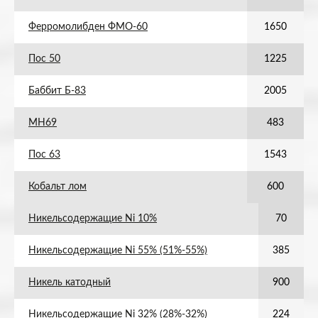
Ферромолибден ФМО-60
1650
Пос 50
1225
Баббит Б-83
2005
МН69
483
Пос 63
1543
Кобальт лом
600
Никельсодержащие Ni 10%
70
Никельсодержащие Ni 55% (51%-55%)
385
Никель катодный
900
Никельсодержащие Ni 32% (28%-32%)
224