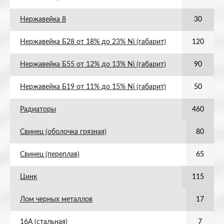
Нержавейка 8
30
Нержавейка Б28 от 18% до 23% Ni (габарит)
120
Нержавейка Б55 от 12% до 13% Ni (габарит)
90
Нержавейка Б19 от 11% до 15% Ni (габарит)
50
Радиаторы
460
Свинец (оболочка грязная)
80
Свинец (переплав)
65
Цинк
115
Лом черных металлов
17
16А (стальная)
7