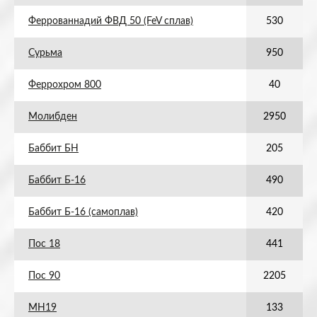
Феррованнадий ФВД 50 (FeV сплав)
530
Сурьма
950
Феррохром 800
40
Молибден
2950
Баббит БН
205
Баббит Б-16
490
Баббит Б-16 (самоплав)
420
Пос 18
441
Пос 90
2205
МН19
133