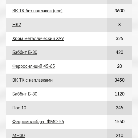
ВК ТК без наплавок (нов)
3600
НК2
8
Хром металлический Х99
325
Баббит Б-30
420
Ферросилиций 45-65
20
ВК ТК с наплавками
3450
Баббит Б-80
1120
Пос 10
245
Ферромолибден ФМО-55
1550
МН30
210