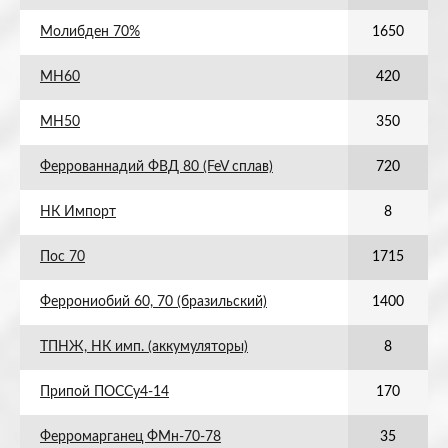
Молибден 70%
1650
МН60
420
МН50
350
Феррованнадий ФВД 80 (FeV сплав)
720
НК Импорт
8
Пос 70
1715
Феррониобий 60, 70 (бразильский)
1400
ТПНЖ, НК имп. (аккумуляторы)
8
Припой ПОССу4-14
170
Ферромарганец ФМн-70-78
35