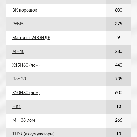
ВК порошок
800
Р6М5
375
Магниты 24ЮНДК
9
МН40
280
Х15Н60 (лом)
440
Пос 30
735
Х20Н80 (лом)
600
НК1
10
МН 38 лом
266
ТНЖ (аккумуляторы)
10