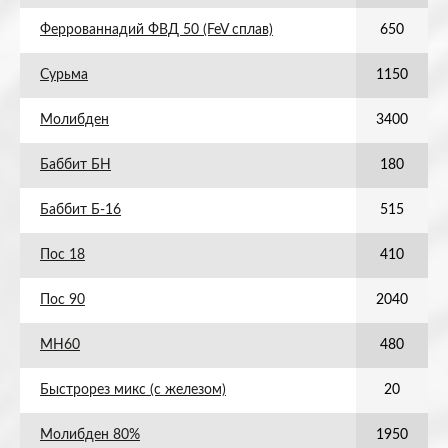
Феррованнадий ФВД 50 (FeV сплав)
650
Сурьма
1150
Молибден
3400
Баббит БН
180
Баббит Б-16
515
Пос 18
410
Пос 90
2040
МН60
480
Быстрорез микс (с железом)
20
Молибден 80%
1950