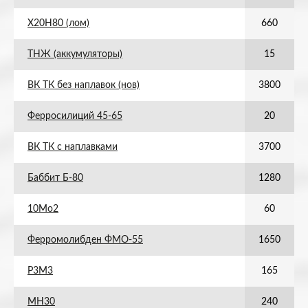
Х20Н80 (лом)
660
ТНЖ (аккумуляторы)
15
ВК ТК без наплавок (нов)
3800
Ферросилиций 45-65
20
ВК ТК с наплавками
3700
Баббит Б-80
1280
10Мо2
60
Ферромолибден ФМО-55
1650
Р3М3
165
МН30
240