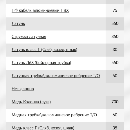
ПФ кабель алюминиевый ПВХ
75
Латунь
550
Стружка латунная
350
Латунь класс Г (Сляб, козел, шлак)
30
Латунь Л68 (бойлерная трубка)
550
Латунная трубка\аллюминиевое ребрение Т/О
50
Нет данных
Медь Колонка (луж.)
700
Медная трубка\аллюминиевое ребрение Т/О
60
Медь класс Г (Сляб, козел, шлак)
35