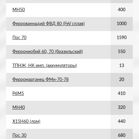
МН50
400
Феррованнадий ФВД 80 (FeV сплав)
1000
Пос 70
1590
Феррониобий 60, 70 (бразильский)
550
ТПНЖ, НК имп. (аккумуляторы)
13
Ферромарганец ФМн-70-78
20
Р6М5
410
МН40
320
Х15Н60 (лом)
440
Пос 30
680