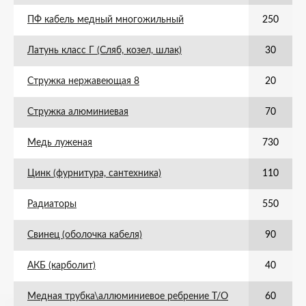
ПФ кабель медный многожильный
250
Латунь класс Г (Сляб, козел, шлак)
30
Стружка нержавеющая 8
20
Стружка алюминиевая
70
Медь луженая
730
Цинк (фурнитура, сантехника)
110
Радиаторы
550
Свинец (оболочка кабеля)
90
АКБ (карболит)
40
Медная трубка\аллюминиевое ребрение Т/О
60