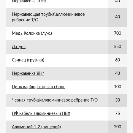
Нержавейка 10Нг
40
Нержавеющая трубка\аллюминиевое
40
ребрение Т/О
Медь Колонка (луж.)
700
Латунь
550
Свинец (грузики)
60
Нержавейка 8Нг
40
Цинк карбюраторы в сборе
100
Черная трубка\аллюминиевое ребрение Т/О
30
ПФ кабель алюминиевый ПВХ
75
Алюминий 1-2 (пищевой)
200