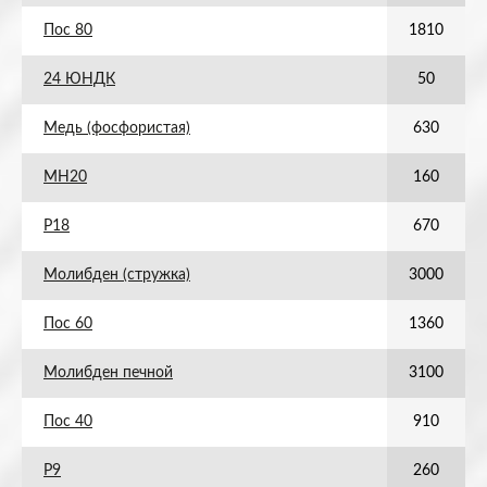
Пос 80
1810
24 ЮНДК
50
Медь (фосфористая)
630
МН20
160
Р18
670
Молибден (стружка)
3000
Пос 60
1360
Молибден печной
3100
Пос 40
910
Р9
260