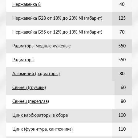
Нержавейка 8
40
Нержавейка Б28 от 18% до 23% Ni (габарит)
125
Нержавейка Б55 от 12% до 13% Ni (габарит)
70
Радиаторы медные луженые
550
Радиаторы
550
Алюминий (радиаторы)
80
Свинец (грузики)
60
Свинец (переплав)
80
Цинк карбюраторы в сборе
100
Цинк (фурнитура, сантехника)
110