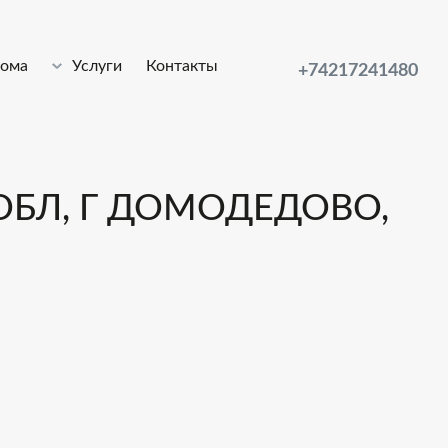
лома
Услуги
Контакты
+74217241480
ОБЛ, Г ДОМОДЕДОВО,