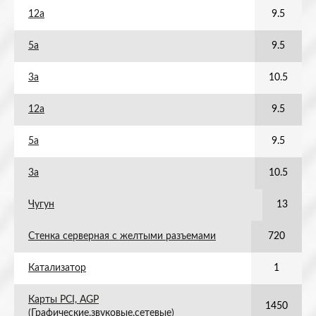
12а
9.5
5а
9.5
3а
10.5
12а
9.5
5а
9.5
3а
10.5
Чугун
13
Стенка серверная с желтыми разъемами
720
Катализатор
1
Карты PCI, AGP
1450
(Графические,звуковые,сетевые)