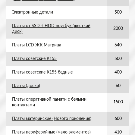
Электронные детали
500
Платы от SSD + HDD ноутбук (жесткий
2000
диск)
Платы LCD ЖК Матрица
640
Платы советские К155
500
Платы советские К155 бедные
400
Платы (доски)
60
Платы оперативной памяти с белыми
1500
контактами
Платы материнские (Нового поколения)
600
Платы периферийные (мало элементов)
410