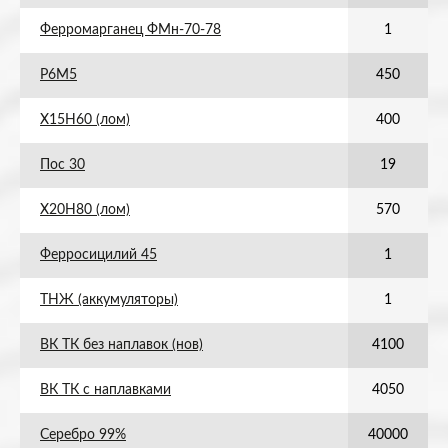
Ферромарганец ФМн-70-78
1
Р6М5
450
Х15Н60 (лом)
400
Пос 30
19
Х20Н80 (лом)
570
Ферросицилий 45
1
ТНЖ (аккумуляторы)
1
ВК ТК без наплавок (нов)
4100
ВК ТК с наплавками
4050
Серебро 99%
40000