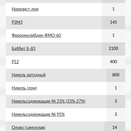
Нирезист лом
1
Р3М3
145
Ферромолибден ФМО-60
1
Баббит Б-83
2100
Р12
400
Никель катодный
800
Никель (лом)
1
Никельсодержащие Ni 23% (23%-27%)
3
Никельсодержащие Ni 95%
3
Олово (самоплав)
14