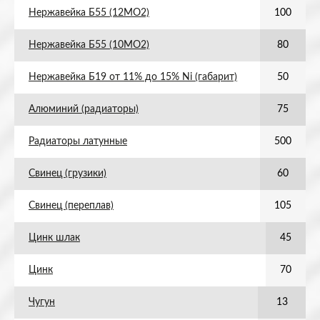
Нержавейка Б55 (12МО2)
100
Нержавейка Б55 (10МО2)
80
Нержавейка Б19 от 11% до 15% Ni (габарит)
50
Алюминий (радиаторы)
75
Радиаторы латунные
500
Свинец (грузики)
60
Свинец (переплав)
105
Цинк шлак
45
Цинк
70
Чугун
13