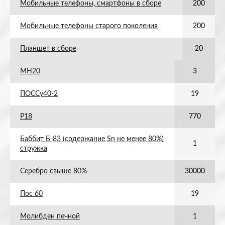
Мобильные телефоны, смартфоны в сборе
200
Мобильные телефоны старого поколения
200
Планшет в сборе
20
МН20
3
ПОССу40-2
19
Р18
770
Баббит Б-83 (содержание Sn не менее 80%)
1
стружка
Серебро свыше 80%
30000
Пос 60
19
Молибден печной
1