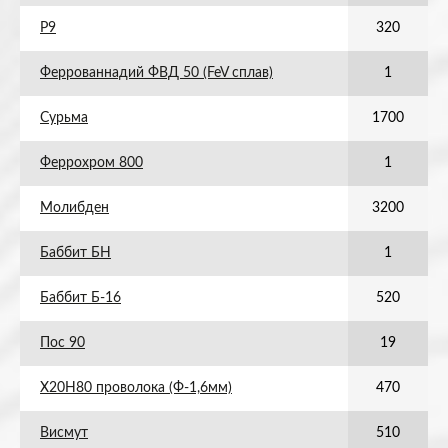
Р9
320
Феррованнадий ФВД 50 (FeV сплав)
1
Сурьма
1700
Феррохром 800
1
Молибден
3200
Баббит БН
1
Баббит Б-16
520
Пос 90
19
Х20Н80 проволока (Ф-1,6мм)
470
Висмут
510