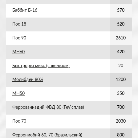
Баббит Б-16
570
Пос 18
520
Пос 90
2610
МН60
420
Быстрорез микс (с железом)
20
Молибден 80%
1200
МН50
350
Феррованнадий ФВД 80 (FeV сплав)
700
Пос 70
2030
Феррониобий 60, 70 (бразильский)
800