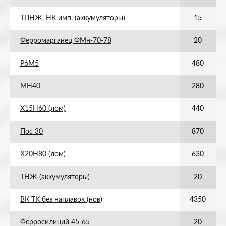
ТПНЖ, НК имп. (аккумуляторы)
15
Ферромарганец ФМн-70-78
20
Р6М5
480
МН40
280
Х15Н60 (лом)
440
Пос 30
870
Х20Н80 (лом)
630
ТНЖ (аккумуляторы)
20
ВК ТК без наплавок (нов)
4350
Ферросилиций 45-65
20