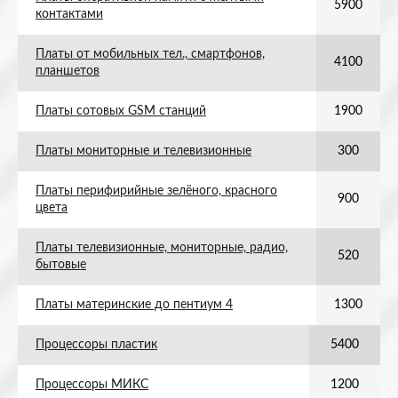
5900
контактами
Платы от мобильных тел., смартфонов,
4100
планшетов
Платы сотовых GSM станций
1900
Платы мониторные и телевизионные
300
Платы перифирийные зелёного, красного
900
цвета
Платы телевизионные, мониторные, радио,
520
бытовые
Платы материнские до пентиум 4
1300
Процессоры пластик
5400
Процессоры МИКС
1200