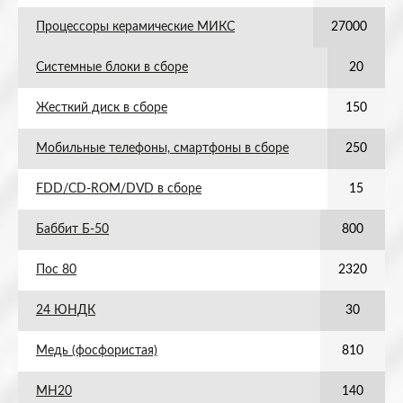
Процессоры керамические МИКС
27000
Системные блоки в сборе
20
Жесткий диск в сборе
150
Мобильные телефоны, смартфоны в сборе
250
FDD/CD-ROM/DVD в сборе
15
Баббит Б-50
800
Пос 80
2320
24 ЮНДК
30
Медь (фосфористая)
810
МН20
140