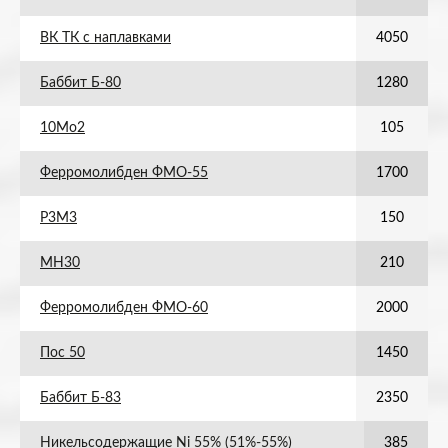
ВК ТК с наплавками
4050
Баббит Б-80
1280
10Мо2
105
Ферромолибден ФМО-55
1700
Р3М3
150
МН30
210
Ферромолибден ФМО-60
2000
Пос 50
1450
Баббит Б-83
2350
Никельсодержащие Ni 55% (51%-55%)
385