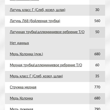
Латунь класс Г (Сляб, козел, шлак)
30
Латунь Л68 (бойлерная трубка)
560
Латунная трубка\аллюминиевое ребрение Т/О
50
Нет данных
Медь Колонка (луж.)
680
Медная трубка\аллюминиевое ребрение Т/О
60
Медь класс Г (Сляб, козел, шлак)
35
Стружка медная
770
Медь Колонка
680
Медь луженая
790