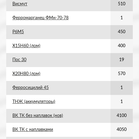
Висмут
510
Ферромарганец ФМн-70-78
1
Р6М5
450
Х15Н60 (лом)
400
Пос 30
19
Х20Н80 (лом)
570
Ферросицилий 45
1
ТНЖ (аккумуляторы)
1
ВК ТК без наплавок (нов)
4100
ВК ТК с наплавками
4050