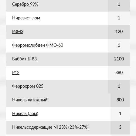
Серебро 99%
1
Нирезист лом
1
Р3М3
120
Ферромолибден ФМО-60
1
Баббит Б-83
2100
Р12
380
Феррохром 025
1
Никель катодный
800
Никель (лом)
1
Никельсодержащие Ni 23% (23%-27%)
3