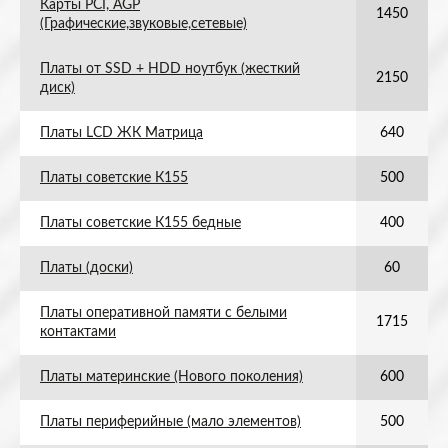
Карты PCI, AGP
1450
(Графические,звуковые,сетевые)
Платы от SSD + HDD ноутбук (жесткий
2150
диск)
Платы LCD ЖК Матрица
640
Платы советские К155
500
Платы советские К155 бедные
400
Платы (доски)
60
Платы оперативной памяти с белыми
1715
контактами
Платы материнские (Нового поколения)
600
Платы периферийные (мало элементов)
500