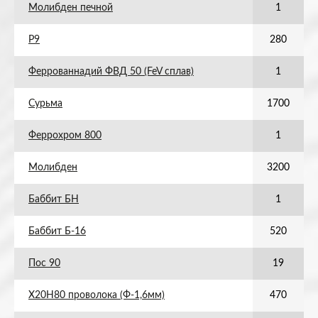
Молибден печной
1
Р9
280
Феррованнадий ФВД 50 (FeV сплав)
1
Сурьма
1700
Феррохром 800
1
Молибден
3200
Баббит БН
1
Баббит Б-16
520
Пос 90
19
Х20Н80 проволока (Ф-1,6мм)
470