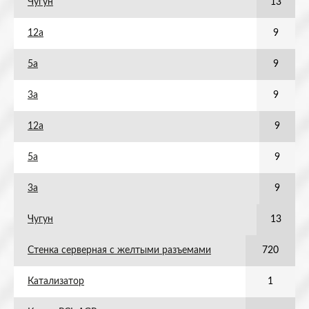
Чугун
13
12а
9
5а
9
3а
9
12а
9
5а
9
3а
9
Чугун
13
Стенка серверная с желтыми разъемами
720
Катализатор
1