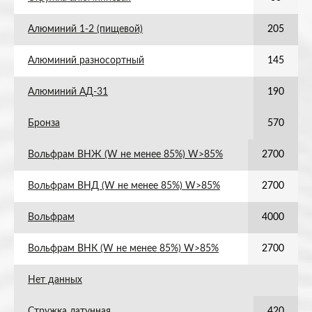
Алюминий 1-2 (пищевой)
205
Алюминий разносортный
145
Алюминий АД-31
190
Бронза
570
Вольфрам ВНЖ (W не менее 85%) W>85%
2700
Вольфрам ВНД (W не менее 85%) W>85%
2700
Вольфрам
4000
Вольфрам ВНК (W не менее 85%) W>85%
2700
Нет данных
Стружка латунная
420