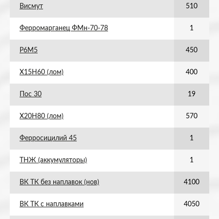
Висмут
510
Ферромарганец ФМн-70-78
1
Р6М5
450
Х15Н60 (лом)
400
Пос 30
19
Х20Н80 (лом)
570
Ферросицилий 45
1
ТНЖ (аккумуляторы)
1
ВК ТК без наплавок (нов)
4100
ВК ТК с наплавками
4050