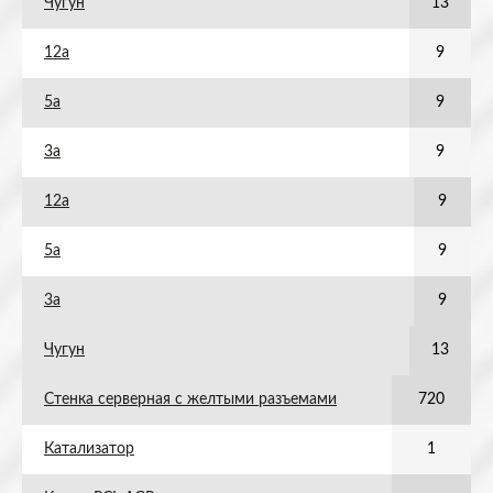
Чугун
13
12а
9
5а
9
3а
9
12а
9
5а
9
3а
9
Чугун
13
Стенка серверная с желтыми разъемами
720
Катализатор
1