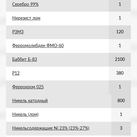
Серебро 99%
1
Нирезист лом
1
Р3М3
120
Ферромолибден ФМО-60
1
Баббит Б-83
2100
Р12
380
Феррохром 025
1
Никель катодный
800
Никель (лом)
1
Никельсодержащие Ni 23% (23%-27%)
3