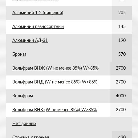
Алюминий 1-2 (пищевой)
205
Алюминий разносортный
145
Алюминий АД-31
190
Бронза
570
Вольфрам ВНЖ (W не менее 85%) W>85%
2700
Вольфрам ВНД (W не менее 85%) W>85%
2700
Вольфрам
4000
Вольфрам ВНК (W не менее 85%) W>85%
2700
Нет данных
Стружка латунная
420