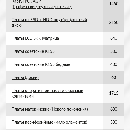
Карты PCI, AGP
1450
(Графические,звуковые,сетевые)
Платы от SSD + HDD ноутбук (жесткий
2150
диск)
Платы LCD ЖК Матрица
640
Платы советские К155
500
Платы советские К155 бедные
400
Платы (доски)
60
Платы оперативной памяти с белыми
1715
контактами
Платы материнские (Нового поколения)
600
Платы периферийные (мало элементов)
500