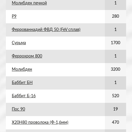
Молибден печной
1
Р9
280
Феррованнадий ФВД 50 (FeV сплав)
1
Сурьма
1700
Феррохром 800
1
Молибден
3200
Баббит БН
1
Баббит Б-16
520
Пос 90
19
Х20Н80 проволока (Ф-1,6мм)
470