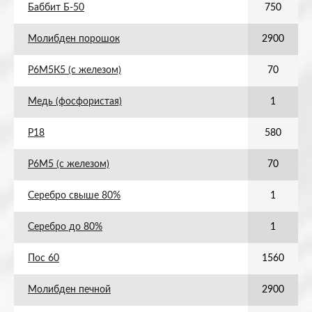
Баббит Б-50
750
Молибден порошок
2900
Р6М5К5 (с железом)
70
Медь (фосфористая)
1
Р18
580
Р6М5 (с железом)
70
Серебро свыше 80%
1
Серебро до 80%
1
Пос 60
1560
Молибден печной
2900