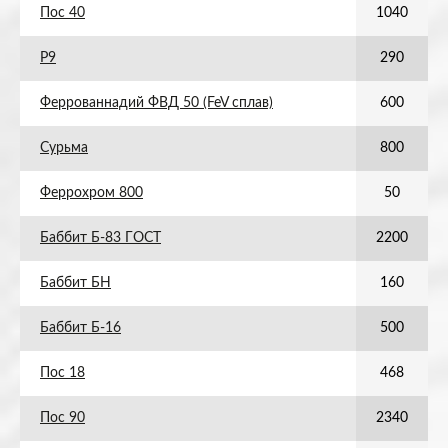
Пос 40
1040
Р9
290
Феррованнадий ФВД 50 (FeV сплав)
600
Сурьма
800
Феррохром 800
50
Баббит Б-83 ГОСТ
2200
Баббит БН
160
Баббит Б-16
500
Пос 18
468
Пос 90
2340