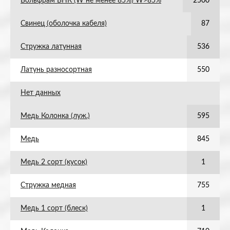
Вольфрам ВНК (W не менее 85%) W>85%
2500
Свинец (оболочка кабеля)
87
Стружка латунная
536
Латунь разносортная
550
Нет данных
Медь Колонка (луж.)
595
Медь
845
Медь 2 сорт (кусок)
1
Стружка медная
755
Медь 1 сорт (блеск)
1