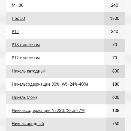
МН30
240
Пос 50
1300
Р12
340
Р18 с железом
70
Р12 с железом
70
Никель катодный
800
Никельсодержащие 30% (W) (24%-40%)
180
Никель (лом)
600
Никельсодержащие Ni 23% (23%-27%)
138
Никель анодный
750