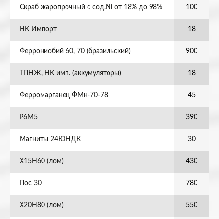
Скраб жаропрочный с сод.Ni от 18% до 98%
100
НК Импорт
18
Феррониобий 60, 70 (бразильский)
900
ТПНЖ, НК имп. (аккумуляторы)
18
Ферромарганец ФМн-70-78
45
Р6М5
390
Магниты 24ЮНДК
30
Х15Н60 (лом)
430
Пос 30
780
Х20Н80 (лом)
550