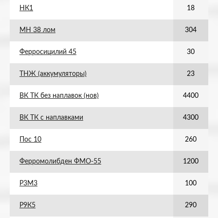
НК1
18
МН 38 лом
304
Ферросицилий 45
30
ТНЖ (аккумуляторы)
23
ВК ТК без наплавок (нов)
4400
ВК ТК с наплавками
4300
Пос 10
260
Ферромолибден ФМО-55
1200
Р3М3
100
Р9К5
290