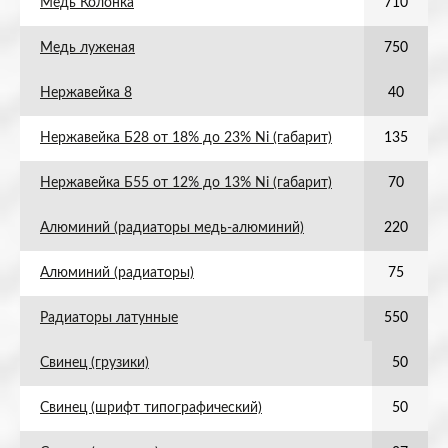
Медь Колонка
710
Медь луженая
750
Нержавейка 8
40
Нержавейка Б28 от 18% до 23% Ni (габарит)
135
Нержавейка Б55 от 12% до 13% Ni (габарит)
70
Алюминий (радиаторы медь-алюминий)
220
Алюминий (радиаторы)
75
Радиаторы латунные
550
Свинец (грузики)
50
Свинец (шрифт типографический)
50