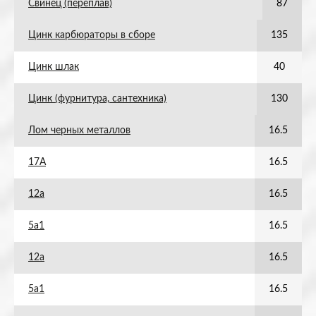
Свинец (переплав)
87
Цинк карбюраторы в сборе
135
Цинк шлак
40
Цинк (фурнитура, сантехника)
130
Лом черных металлов
16.5
17А
16.5
12а
16.5
5а1
16.5
12а
16.5
5а1
16.5