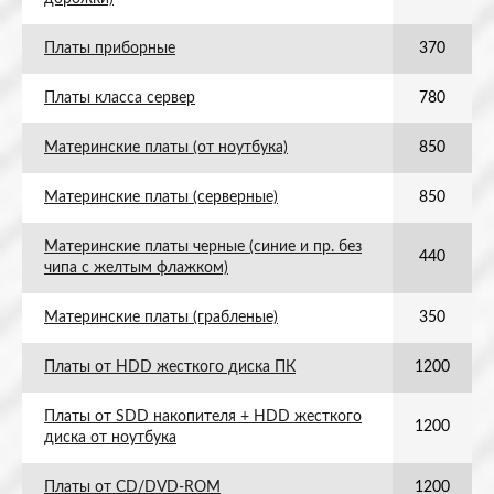
Платы приборные
370
Платы класса сервер
780
Материнские платы (от ноутбука)
850
Материнские платы (серверные)
850
Материнские платы черные (синие и пр. без
440
чипа с желтым флажком)
Материнские платы (грабленые)
350
Платы от HDD жесткого диска ПК
1200
Платы от SDD накопителя + HDD жесткого
1200
диска от ноутбука
Платы от CD/DVD-ROM
1200