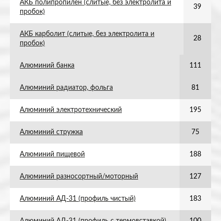
АКБ полипропилен (слитые, без электролита и
39
пробок)
АКБ карболит (слитые, без электролита и
28
пробок)
Алюминий банка
111
Алюминий радиатор, фольга
81
Алюминий электротехнический
195
Алюминий стружка
75
Алюминий пищевой
188
Алюминий разносортный/моторный
127
Алюминий АД-31 (профиль чистый)
183