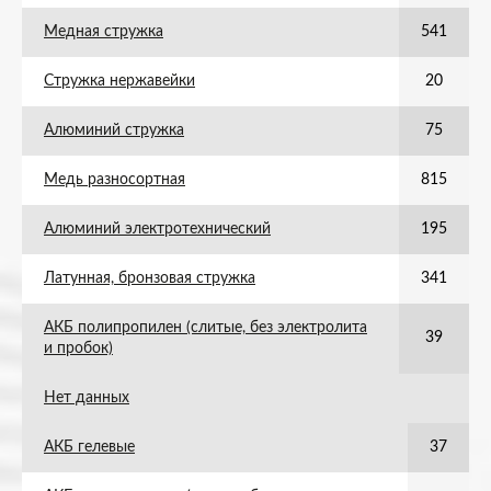
Медная стружка
541
Стружка нержавейки
20
Алюминий стружка
75
Медь разносортная
815
Алюминий электротехнический
195
Латунная, бронзовая стружка
341
АКБ полипропилен (слитые, без электролита
39
и пробок)
Нет данных
АКБ гелевые
37