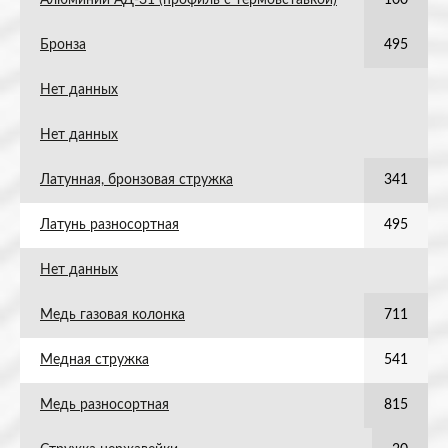
Алюминий АД-31 (профиль с термовставкой)
100
Бронза
495
Нет данных
Нет данных
Латунная, бронзовая стружка
341
Латунь разносортная
495
Нет данных
Медь газовая колонка
711
Медная стружка
541
Медь разносортная
815