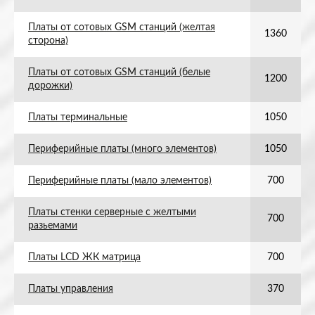
Платы от сотовых GSM станций (желтая
1360
сторона)
Платы от сотовых GSM станций (белые
1200
дорожки)
Платы терминальные
1050
Периферийные платы (много элементов)
1050
Периферийные платы (мало элементов)
700
Платы стенки серверные с желтыми
700
разьемами
Платы LCD ЖК матрица
700
Платы управления
370