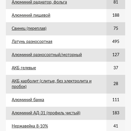
Алюминий радиатор, фольга
81
Алюминий пищевой
188
Свинец (переплав)
75
Латунь разносортная
495
Алюминий разносортный/моторный
127
АКБ гелевые
37
АКБ карболит (слитые, без электролита и
28
пробок)
Алюминий банка
111
Алюминий АД-31 (профиль чистый)
183
Нержавейка 8-10%
41