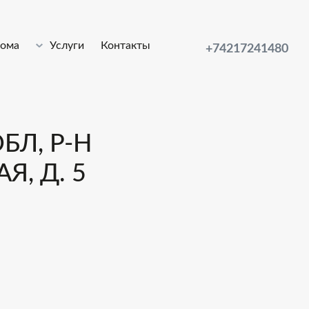
лома
Услуги
Контакты
+74217241480
БЛ, Р-Н
, Д. 5