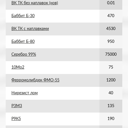
ВК ТК без наплавок (нов)
0.01
Баббит Б-30
470
ВК ТК с наплавками
4530
Баббит Б-80
950
Серебро 99%
75000
10Мо2
75
Ферромолибден ФМО-55
1200
Нирезист лом
40
Р3М3
135
Р9К5
190