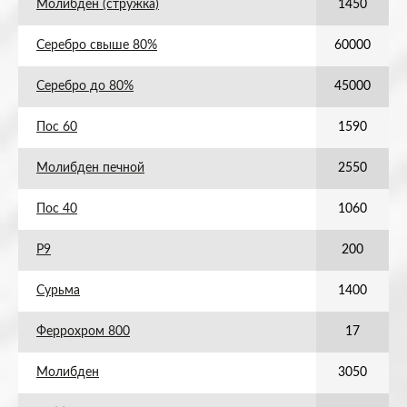
Молибден (стружка)
1450
Серебро свыше 80%
60000
Серебро до 80%
45000
Пос 60
1590
Молибден печной
2550
Пос 40
1060
Р9
200
Сурьма
1400
Феррохром 800
17
Молибден
3050