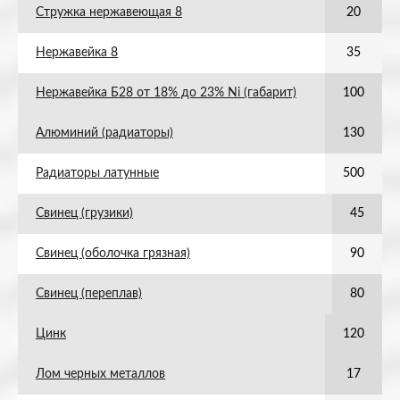
Стружка нержавеющая 8
20
Нержавейка 8
35
Нержавейка Б28 от 18% до 23% Ni (габарит)
100
Алюминий (радиаторы)
130
Радиаторы латунные
500
Свинец (грузики)
45
Свинец (оболочка грязная)
90
Свинец (переплав)
80
Цинк
120
Лом черных металлов
17