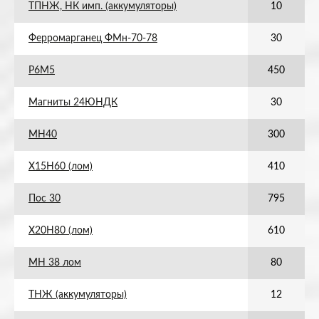
ТПНЖ, НК имп. (аккумуляторы)
10
Ферромарганец ФМн-70-78
30
Р6М5
450
Магниты 24ЮНДК
30
МН40
300
Х15Н60 (лом)
410
Пос 30
795
Х20Н80 (лом)
610
МН 38 лом
80
ТНЖ (аккумуляторы)
12