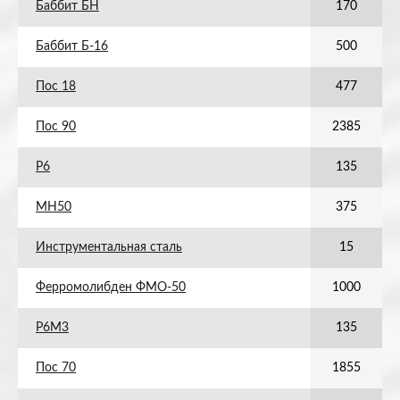
Баббит БН
170
Баббит Б-16
500
Пос 18
477
Пос 90
2385
Р6
135
МН50
375
Инструментальная сталь
15
Ферромолибден ФМО-50
1000
Р6М3
135
Пос 70
1855