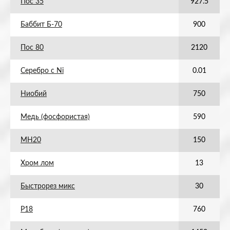
Пос 35
927.5
Баббит Б-70
900
Пос 80
2120
Серебро с Ni
0.01
Ниобий
750
Медь (фосфористая)
590
МН20
150
Хром лом
13
Быстрорез микс
30
Р18
760