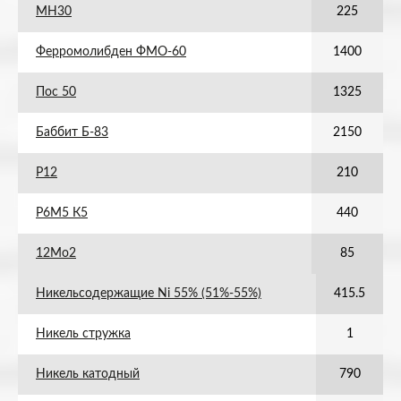
МН30
225
Ферромолибден ФМО-60
1400
Пос 50
1325
Баббит Б-83
2150
Р12
210
Р6М5 К5
440
12Мо2
85
Никельсодержащие Ni 55% (51%-55%)
415.5
Никель стружка
1
Никель катодный
790