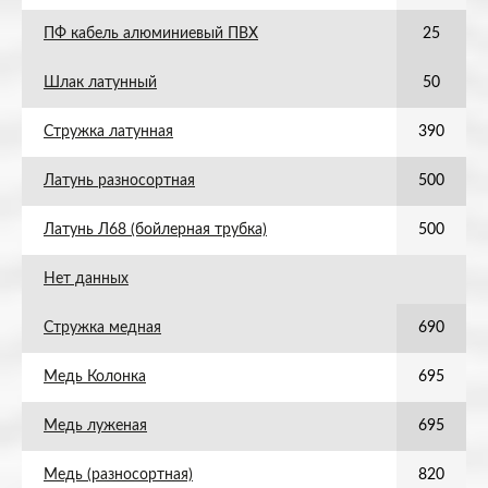
ПФ кабель алюминиевый ПВХ
25
Шлак латунный
50
Стружка латунная
390
Латунь разносортная
500
Латунь Л68 (бойлерная трубка)
500
Нет данных
Стружка медная
690
Медь Колонка
695
Медь луженая
695
Медь (разносортная)
820