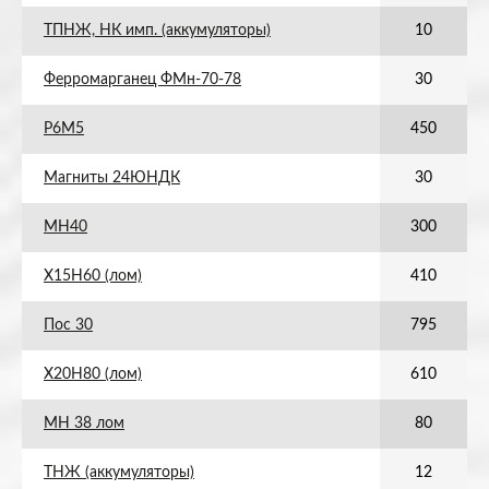
ТПНЖ, НК имп. (аккумуляторы)
10
Ферромарганец ФМн-70-78
30
Р6М5
450
Магниты 24ЮНДК
30
МН40
300
Х15Н60 (лом)
410
Пос 30
795
Х20Н80 (лом)
610
МН 38 лом
80
ТНЖ (аккумуляторы)
12