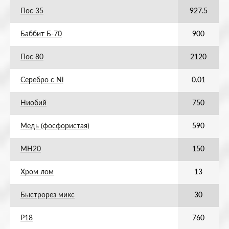
Пос 35
927.5
Баббит Б-70
900
Пос 80
2120
Серебро с Ni
0.01
Ниобий
750
Медь (фосфористая)
590
МН20
150
Хром лом
13
Быстрорез микс
30
Р18
760