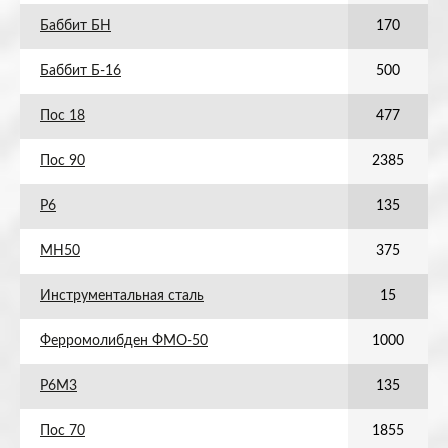
Баббит БН
170
Баббит Б-16
500
Пос 18
477
Пос 90
2385
Р6
135
МН50
375
Инструментальная сталь
15
Ферромолибден ФМО-50
1000
Р6М3
135
Пос 70
1855