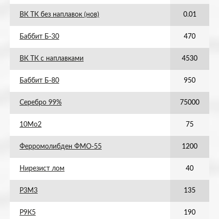
ВК ТК без наплавок (нов)
0.01
Баббит Б-30
470
ВК ТК с наплавками
4530
Баббит Б-80
950
Серебро 99%
75000
10Мо2
75
Ферромолибден ФМО-55
1200
Нирезист лом
40
Р3М3
135
Р9К5
190