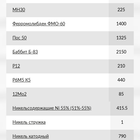
МН30
225
Ферромолибден ФМО-60
1400
Пос 50
1325
Баббит Б-83
2150
Р12
210
Р6М5 К5
440
12Мо2
85
Никельсодержащие Ni 55% (51%-55%)
415.5
Никель стружка
1
Никель катодный
790