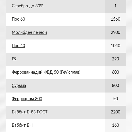
Серебро до 80%
1
Пос 60
1560
Молибден печной
2900
Пос 40
1040
Р9
290
Феррованнадий ФВД 50 (FeV сплав)
600
Сурьма
800
Феррохром 800
50
Баббит Б-83 ГОСТ
2200
Баббит БН
160