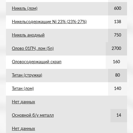
Никель (лом)
600
Никельсодержащие Ni 23% (23%-27%)
138
Никель анодный
750
Олово 01ПЧ, лом (Sn)
2700
Оловосодержащий скрап
160
Титан (стружка)
80
Титан (лом)
140
Нет данных
Основной б/у металл
14
Нет данных