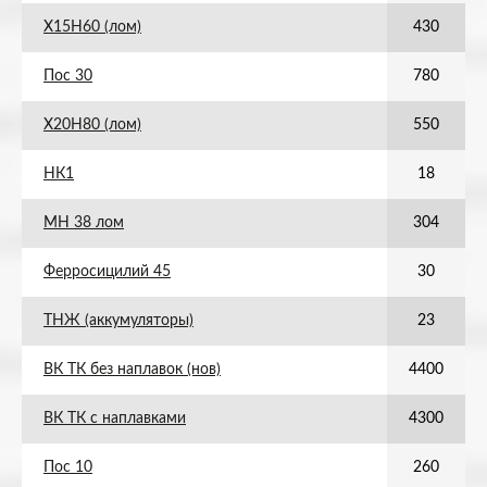
Х15Н60 (лом)
430
Пос 30
780
Х20Н80 (лом)
550
НК1
18
МН 38 лом
304
Ферросицилий 45
30
ТНЖ (аккумуляторы)
23
ВК ТК без наплавок (нов)
4400
ВК ТК с наплавками
4300
Пос 10
260