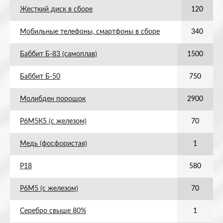
Жесткий диск в сборе
120
Мобильные телефоны, смартфоны в сборе
340
Баббит Б-83 (самоплав)
1500
Баббит Б-50
750
Молибден порошок
2900
Р6М5К5 (с железом)
70
Медь (фосфористая)
1
Р18
580
Р6М5 (с железом)
70
Серебро свыше 80%
1