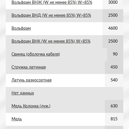
Вольфрам ВНЖ (W не менее 85%) W>85%
3000
Вольфрам ВНД (W не менее 85%) W>85%
2500
Вольфрам
4600
Вольфрам ВНК (W не менее 85%) W>85%
2500
Свинец (оболочка кабеля)
90
Стружка латунная
450
Латунь разносортная
540
Нет данных
Медь Колонка (луж.)
630
Медь
815