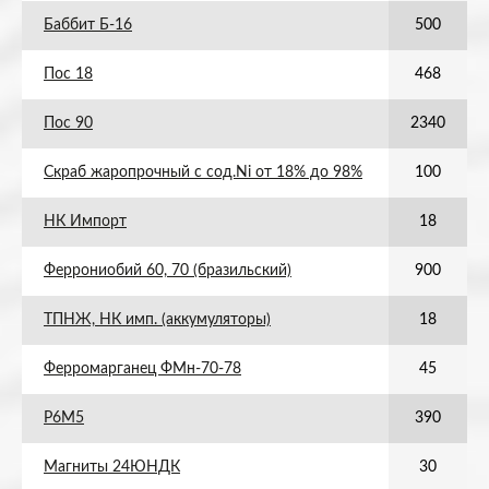
Баббит Б-16
500
Пос 18
468
Пос 90
2340
Скраб жаропрочный с сод.Ni от 18% до 98%
100
НК Импорт
18
Феррониобий 60, 70 (бразильский)
900
ТПНЖ, НК имп. (аккумуляторы)
18
Ферромарганец ФМн-70-78
45
Р6М5
390
Магниты 24ЮНДК
30