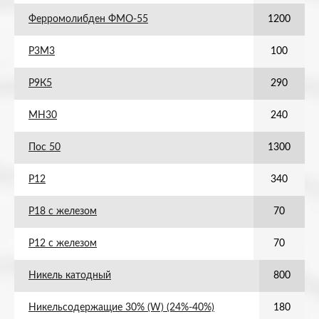
Ферромолибден ФМО-55
1200
Р3М3
100
Р9К5
290
МН30
240
Пос 50
1300
Р12
340
Р18 с железом
70
Р12 с железом
70
Никель катодный
800
Никельсодержащие 30% (W) (24%-40%)
180