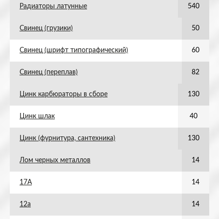
Радиаторы латунные
540
Свинец (грузики)
50
Свинец (шрифт типографический)
60
Свинец (переплав)
82
Цинк карбюраторы в сборе
130
Цинк шлак
40
Цинк (фурнитура, сантехника)
130
Лом черных металлов
14
17А
14
12а
14