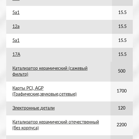
5а1
15.5
12а
15.5
5а1
15.5
17А
15.5
Катализатор керамический (сажевый
500
фильтр)
Карты PCI, AGP
1700
(Графические,звуковые,сетевые)
Электронные детали
120
Катализатор керамический отечественный
2200
(без корпуса)