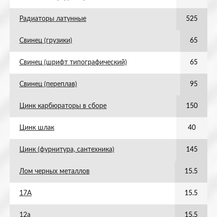
Радиаторы латунные
525
Свинец (грузики)
65
Свинец (шрифт типографический)
65
Свинец (переплав)
95
Цинк карбюраторы в сборе
150
Цинк шлак
40
Цинк (фурнитура, сантехника)
145
Лом черных металлов
15.5
17А
15.5
12а
15.5