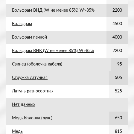
Вольфрам ВНД (W не менее 85%) W>85%
2200
Вольфрам
4500
Вольфрам печной
4000
Вольфрам ВНК (W не менее 85%) W>85%
2200
Свинец (оболочка кабеля)
95
Стружка латунная
505
Латунь разносортная
525
Нет данных
Медь Колонка (луж.)
650
Медь
815