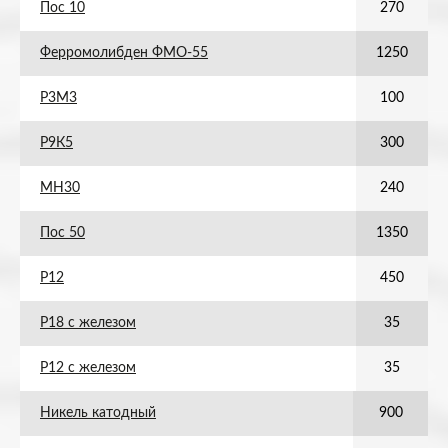
Пос 10
270
Ферромолибден ФМО-55
1250
Р3М3
100
Р9К5
300
МН30
240
Пос 50
1350
Р12
450
Р18 с железом
35
Р12 с железом
35
Никель катодный
900