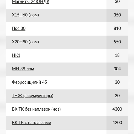
Магниты 24ЮНДК
30
Х15Н60 (лом)
350
Пос 30
810
Х20Н80 (лом)
550
НК1
18
МН 38 лом
304
Ферросицилий 45
30
ТНЖ (аккумуляторы)
20
ВК ТК без наплавок (нов)
4300
ВК ТК с наплавками
4200