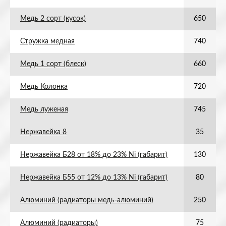
Медь 2 сорт (кусок)
650
Стружка медная
740
Медь 1 сорт (блеск)
660
Медь Колонка
720
Медь луженая
745
Нержавейка 8
35
Нержавейка Б28 от 18% до 23% Ni (габарит)
130
Нержавейка Б55 от 12% до 13% Ni (габарит)
80
Алюминий (радиаторы медь-алюминий)
250
Алюминий (радиаторы)
75