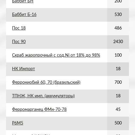
Баббит БН
200
Баббит Б-16
530
Пос 18
486
Пос 90
2430
Скраб жаропрочный с сод.Ni от 18% до 98%
100
НК Импорт
18
Феррониобий 60, 70 (бразильский)
700
ТПНЖ, НК имп. (аккумуляторы)
18
Ферромарганец ФМн-70-78
45
Р6М5
500