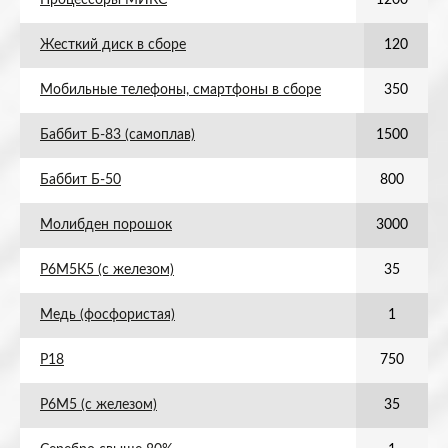
Процессоры МИКС
1200
Жесткий диск в сборе
120
Мобильные телефоны, смартфоны в сборе
350
Баббит Б-83 (самоплав)
1500
Баббит Б-50
800
Молибден порошок
3000
Р6М5К5 (с железом)
35
Медь (фосфористая)
1
Р18
750
Р6М5 (с железом)
35