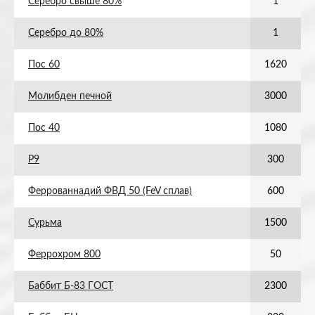
Серебро свыше 80%
1
Серебро до 80%
1
Пос 60
1620
Молибден печной
3000
Пос 40
1080
Р9
300
Феррованнадий ФВД 50 (FeV сплав)
600
Сурьма
1500
Феррохром 800
50
Баббит Б-83 ГОСТ
2300