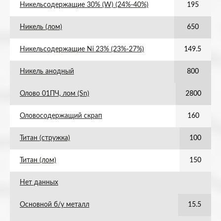
Никельсодержащие 30% (W) (24%-40%)
195
Никель (лом)
650
Никельсодержащие Ni 23% (23%-27%)
149.5
Никель анодный
800
Олово 01ПЧ, лом (Sn)
2800
Оловосодержащий скрап
160
Титан (стружка)
100
Титан (лом)
150
Нет данных
Основной б/у металл
15.5