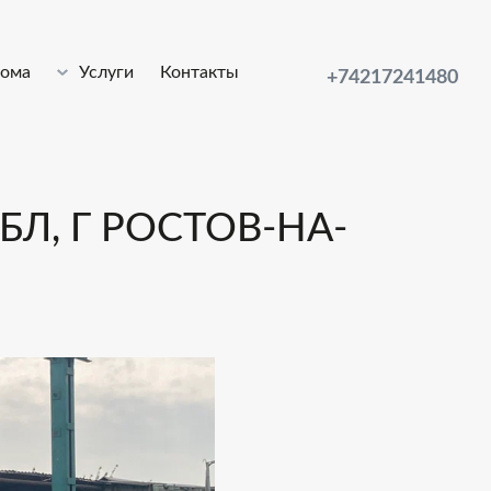
лома
Услуги
Контакты
+74217241480
БЛ, Г РОСТОВ-НА-