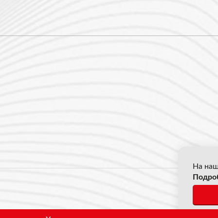
На наш
Подро
© 2026
*Все ц