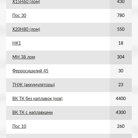
Х15Н60 (лом)
430
Пос 30
780
Х20Н80 (лом)
550
НК1
18
МН 38 лом
304
Ферросицилий 45
30
ТНЖ (аккумуляторы)
23
ВК ТК без наплавок (нов)
4400
ВК ТК с наплавками
4300
Пос 10
260