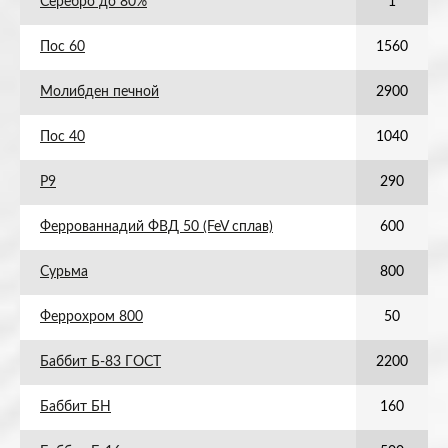
Серебро до 80%
1
Пос 60
1560
Молибден печной
2900
Пос 40
1040
Р9
290
Феррованнадий ФВД 50 (FeV сплав)
600
Сурьма
800
Феррохром 800
50
Баббит Б-83 ГОСТ
2200
Баббит БН
160