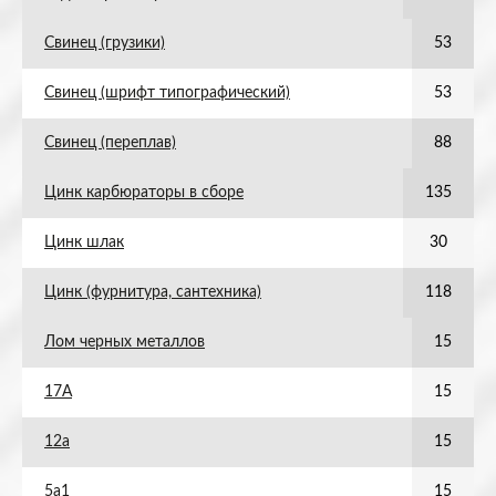
Свинец (грузики)
53
Свинец (шрифт типографический)
53
Свинец (переплав)
88
Цинк карбюраторы в сборе
135
Цинк шлак
30
Цинк (фурнитура, сантехника)
118
Лом черных металлов
15
17А
15
12а
15
5а1
15