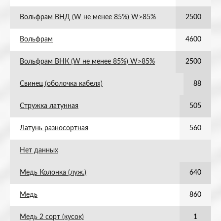
Вольфрам ВНД (W не менее 85%) W>85%
2500
Вольфрам
4600
Вольфрам ВНК (W не менее 85%) W>85%
2500
Свинец (оболочка кабеля)
88
Стружка латунная
505
Латунь разносортная
560
Нет данных
Медь Колонка (луж.)
640
Медь
860
Медь 2 сорт (кусок)
1