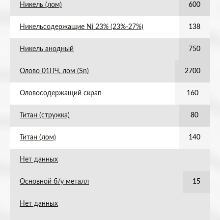
Никель (лом)
600
Никельсодержащие Ni 23% (23%-27%)
138
Никель анодный
750
Олово 01ПЧ, лом (Sn)
2700
Оловосодержащий скрап
160
Титан (стружка)
80
Титан (лом)
140
Нет данных
Основной б/у металл
15
Нет данных