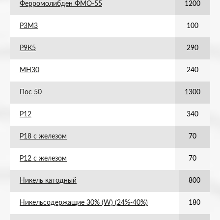
Ферромолибден ФМО-55
1200
Р3М3
100
Р9К5
290
МН30
240
Пос 50
1300
Р12
340
Р18 с железом
70
Р12 с железом
70
Никель катодный
800
Никельсодержащие 30% (W) (24%-40%)
180