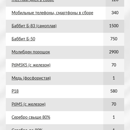
Жесткий диск в сборе
120
Мобильные телефоны, смартфоны в сборе
340
Баббит Б-83 (самоплав)
1500
Баббит Б-50
750
Молибден порошок
2900
Р6М5К5 (с железом)
70
Медь (фосфористая)
1
Р18
580
Р6М5 (с железом)
70
Серебро свыше 80%
1