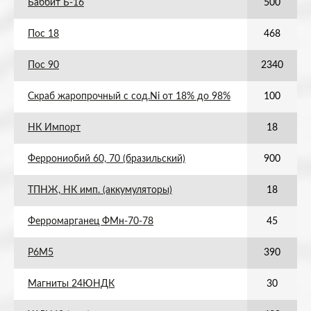
Баббит Б-16
500
Пос 18
468
Пос 90
2340
Скраб жаропрочный с сод.Ni от 18% до 98%
100
НК Импорт
18
Феррониобий 60, 70 (бразильский)
900
ТПНЖ, НК имп. (аккумуляторы)
18
Ферромарганец ФМн-70-78
45
Р6М5
390
Магниты 24ЮНДК
30