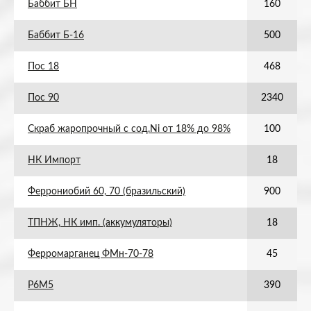
Баббит БН
160
Баббит Б-16
500
Пос 18
468
Пос 90
2340
Скраб жаропрочный с сод.Ni от 18% до 98%
100
НК Импорт
18
Феррониобий 60, 70 (бразильский)
900
ТПНЖ, НК имп. (аккумуляторы)
18
Ферромарганец ФМн-70-78
45
Р6М5
390