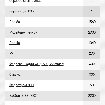
Серебро свыше 80%
1
Серебро до 80%
1
Пос 60
1560
Молибден печной
2900
Пос 40
1040
Р9
290
Феррованнадий ФВД 50 (FeV сплав)
600
Сурьма
800
Феррохром 800
50
Баббит Б-83 ГОСТ
2200