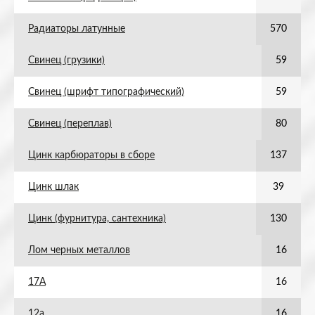
Радиаторы латунные
570
Свинец (грузики)
59
Свинец (шрифт типографический)
59
Свинец (переплав)
80
Цинк карбюраторы в сборе
137
Цинк шлак
39
Цинк (фурнитура, сантехника)
130
Лом черных металлов
16
17А
16
12а
16