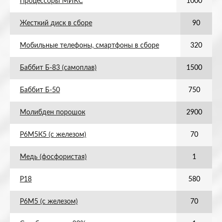
Процессоры МИКС
1000
Жесткий диск в сборе
90
Мобильные телефоны, смартфоны в сборе
320
Баббит Б-83 (самоплав)
1500
Баббит Б-50
750
Молибден порошок
2900
Р6М5К5 (с железом)
70
Медь (фосфористая)
1
Р18
580
Р6М5 (с железом)
70