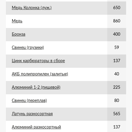
Медь Колонка (луж.)
650
Медь
860
Бронза
400
Свинец (грузики)
59
Цинк карбюраторы в сборе
137
АКБ полипропилен (залитые)
40
Алюминий 1-2 (пищевой)
225
Свинец (переплав)
80
Латунь разносортная
565
Алюминий разносортный
137