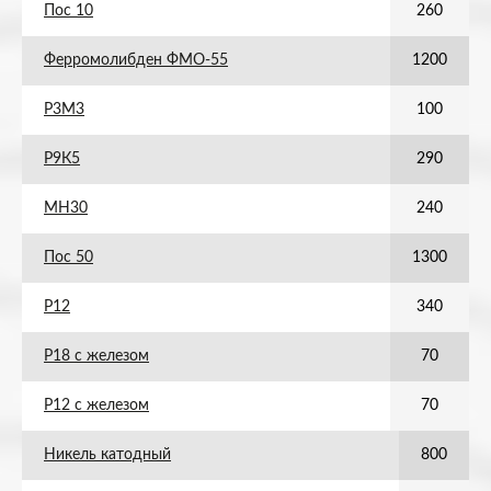
Пос 10
260
Ферромолибден ФМО-55
1200
Р3М3
100
Р9К5
290
МН30
240
Пос 50
1300
Р12
340
Р18 с железом
70
Р12 с железом
70
Никель катодный
800