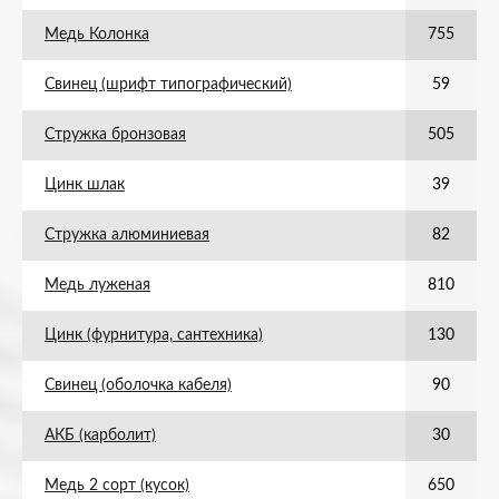
Медь Колонка
755
Свинец (шрифт типографический)
59
Стружка бронзовая
505
Цинк шлак
39
Стружка алюминиевая
82
Медь луженая
810
Цинк (фурнитура, сантехника)
130
Свинец (оболочка кабеля)
90
АКБ (карболит)
30
Медь 2 сорт (кусок)
650