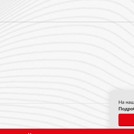
На наш
Подро
© 2026
*Все ц