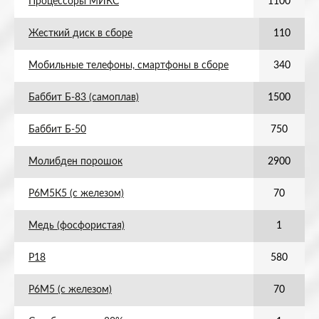
Процессоры МИКС
1100
Жесткий диск в сборе
110
Мобильные телефоны, смартфоны в сборе
340
Баббит Б-83 (самоплав)
1500
Баббит Б-50
750
Молибден порошок
2900
Р6М5К5 (с железом)
70
Медь (фосфористая)
1
Р18
580
Р6М5 (с железом)
70