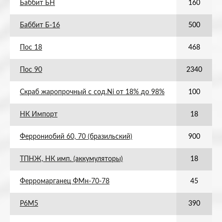
Баббит БН
160
Баббит Б-16
500
Пос 18
468
Пос 90
2340
Скраб жаропрочный с сод.Ni от 18% до 98%
100
НК Импорт
18
Феррониобий 60, 70 (бразильский)
900
ТПНЖ, НК имп. (аккумуляторы)
18
Ферромарганец ФМн-70-78
45
Р6М5
390