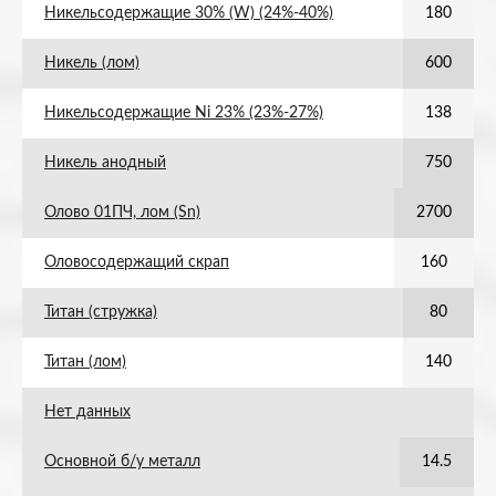
Никельсодержащие 30% (W) (24%-40%)
180
Никель (лом)
600
Никельсодержащие Ni 23% (23%-27%)
138
Никель анодный
750
Олово 01ПЧ, лом (Sn)
2700
Оловосодержащий скрап
160
Титан (стружка)
80
Титан (лом)
140
Нет данных
Основной б/у металл
14.5