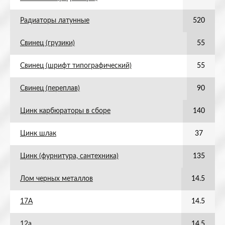
Радиаторы латунные
520
Свинец (грузики)
55
Свинец (шрифт типографический)
55
Свинец (переплав)
90
Цинк карбюраторы в сборе
140
Цинк шлак
37
Цинк (фурнитура, сантехника)
135
Лом черных металлов
14.5
17А
14.5
12а
14.5