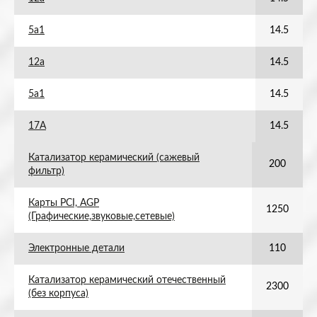
5а1
14.5
12а
14.5
5а1
14.5
17А
14.5
Катализатор керамический (сажевый
200
фильтр)
Карты PCI, AGP
1250
(Графические,звуковые,сетевые)
Электронные детали
110
Катализатор керамический отечественный
2300
(без корпуса)