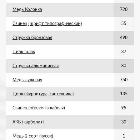
Медь Колонка
720
Свинец (шрифт типографический)
55
Стружка бронзовая
490
Цинк шлак
37
Стружка алюминиевая
80
Медь луженая
750
Цинк (фурнитура, сантехника)
135
Свинец (оболочка кабеля)
95
АКБ (карболит)
30
Медь 2 сорт (кусок)
1