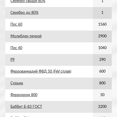
Серебро свыше 80%
1
Серебро до 80%
1
Пос 60
1560
Молибден печной
2900
Пос 40
1040
Р9
290
Феррованнадий ФВД 50 (FeV сплав)
600
Сурьма
800
Феррохром 800
50
Баббит Б-83 ГОСТ
2200