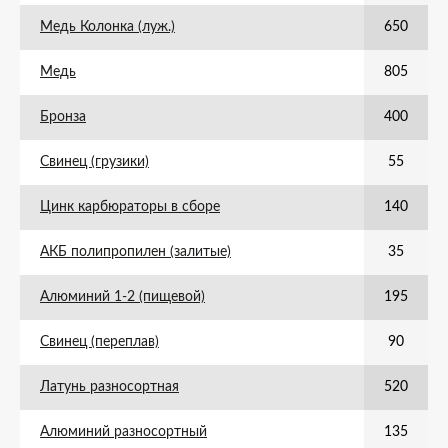
Медь Колонка (луж.)
650
Медь
805
Бронза
400
Свинец (грузики)
55
Цинк карбюраторы в сборе
140
АКБ полипропилен (залитые)
35
Алюминий 1-2 (пищевой)
195
Свинец (переплав)
90
Латунь разносортная
520
Алюминий разносортный
135