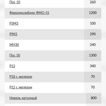
Пос 10
260
Ферромолибден ФМО-55
1200
Р3М3
100
Р9К5
290
МН30
240
Пос 50
1300
Р12
340
Р18 с железом
70
Р12 с железом
70
Никель катодный
800