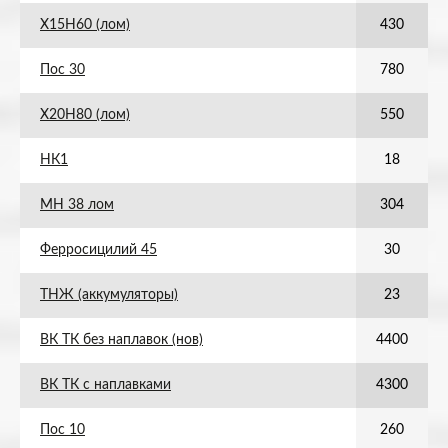
Х15Н60 (лом)
430
Пос 30
780
Х20Н80 (лом)
550
НК1
18
МН 38 лом
304
Ферросицилий 45
30
ТНЖ (аккумуляторы)
23
ВК ТК без наплавок (нов)
4400
ВК ТК с наплавками
4300
Пос 10
260