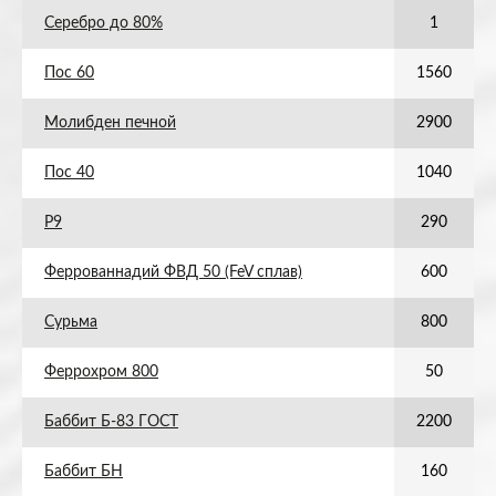
Серебро до 80%
1
Пос 60
1560
Молибден печной
2900
Пос 40
1040
Р9
290
Феррованнадий ФВД 50 (FeV сплав)
600
Сурьма
800
Феррохром 800
50
Баббит Б-83 ГОСТ
2200
Баббит БН
160