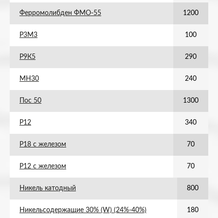
Ферромолибден ФМО-55
1200
Р3М3
100
Р9К5
290
МН30
240
Пос 50
1300
Р12
340
Р18 с железом
70
Р12 с железом
70
Никель катодный
800
Никельсодержащие 30% (W) (24%-40%)
180