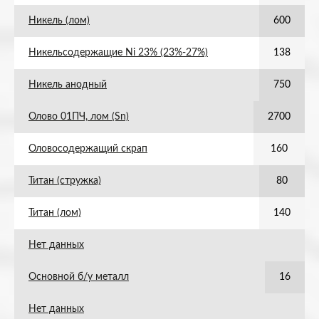
Никель (лом)
600
Никельсодержащие Ni 23% (23%-27%)
138
Никель анодный
750
Олово 01ПЧ, лом (Sn)
2700
Оловосодержащий скрап
160
Титан (стружка)
80
Титан (лом)
140
Нет данных
Основной б/у металл
16
Нет данных