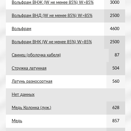
Вольфрам ВНЖ (W не менее 85%) W>85%
3000
Вольфрам ВНД (W не менее 85%) W>85%
2500
Вольфрам
4600
Вольфрам ВНК (W не менее 85%) W>85%
2500
Свинец (оболочка кабеля)
87
Стружка латунная
504
Латунь разносортная
560
Нет данных
Медь Колонка (луж.)
628
Медь
857