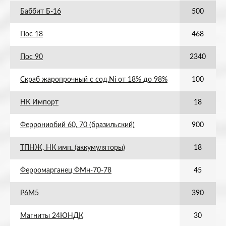
Баббит Б-16
500
Пос 18
468
Пос 90
2340
Скраб жаропрочный с сод.Ni от 18% до 98%
100
НК Импорт
18
Феррониобий 60, 70 (бразильский)
900
ТПНЖ, НК имп. (аккумуляторы)
18
Ферромарганец ФМн-70-78
45
Р6М5
390
Магниты 24ЮНДК
30