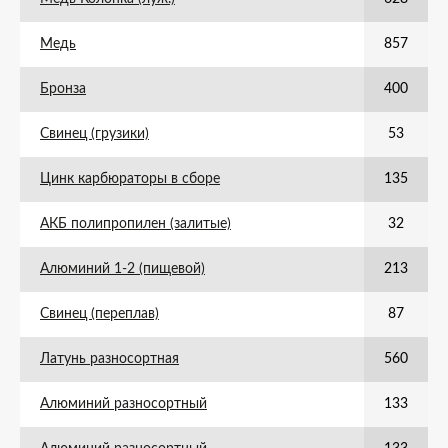
Медь
857
Бронза
400
Свинец (грузики)
53
Цинк карбюраторы в сборе
135
АКБ полипропилен (залитые)
32
Алюминий 1-2 (пищевой)
213
Свинец (переплав)
87
Латунь разносортная
560
Алюминий разносортный
133