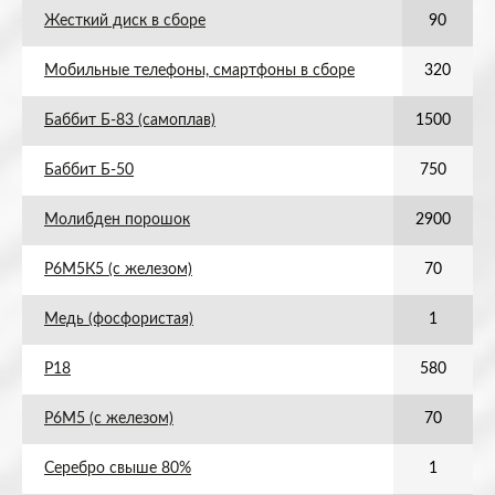
Жесткий диск в сборе
90
Мобильные телефоны, смартфоны в сборе
320
Баббит Б-83 (самоплав)
1500
Баббит Б-50
750
Молибден порошок
2900
Р6М5К5 (с железом)
70
Медь (фосфористая)
1
Р18
580
Р6М5 (с железом)
70
Серебро свыше 80%
1