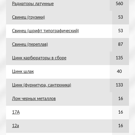
Радиаторы латунные
560
Свинец (грузики)
53
Свинец (шрифт типографический)
53
Свинец (переплав)
87
Цинк карбюраторы в сборе
135
Цинк шлак
40
Цинк (фурнитура, сантехника)
133
Лом черных металлов
16
17А
16
12а
16