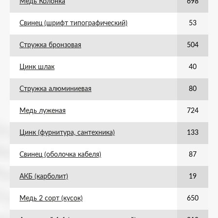
Медь Колонка
698
Свинец (шрифт типографический)
53
Стружка бронзовая
504
Цинк шлак
40
Стружка алюминиевая
80
Медь луженая
724
Цинк (фурнитура, сантехника)
133
Свинец (оболочка кабеля)
87
АКБ (карболит)
19
Медь 2 сорт (кусок)
650