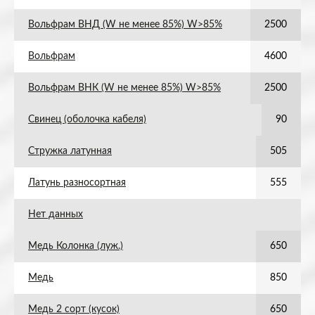
Вольфрам ВНД (W не менее 85%) W>85%
2500
Вольфрам
4600
Вольфрам ВНК (W не менее 85%) W>85%
2500
Свинец (оболочка кабеля)
90
Стружка латунная
505
Латунь разносортная
555
Нет данных
Медь Колонка (луж.)
650
Медь
850
Медь 2 сорт (кусок)
650