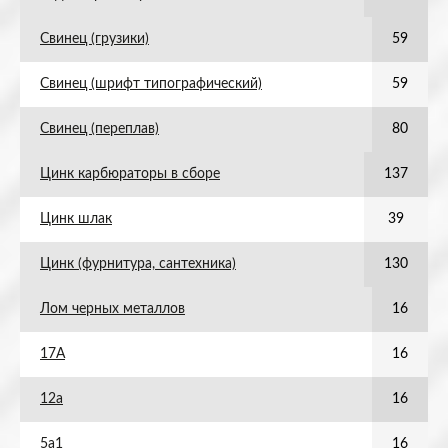
Свинец (грузики)
59
Свинец (шрифт типографический)
59
Свинец (переплав)
80
Цинк карбюраторы в сборе
137
Цинк шлак
39
Цинк (фурнитура, сантехника)
130
Лом черных металлов
16
17А
16
12а
16
5а1
16