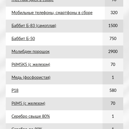
Жесткий диск в сборе
90
Мобильные телефоны, смартфоны в сборе
320
Баббит Б-83 (самоплав)
1500
Баббит Б-50
750
Молибден порошок
2900
Р6М5К5 (с железом)
70
Медь (фосфористая)
1
Р18
580
Р6М5 (с железом)
70
Серебро свыше 80%
1