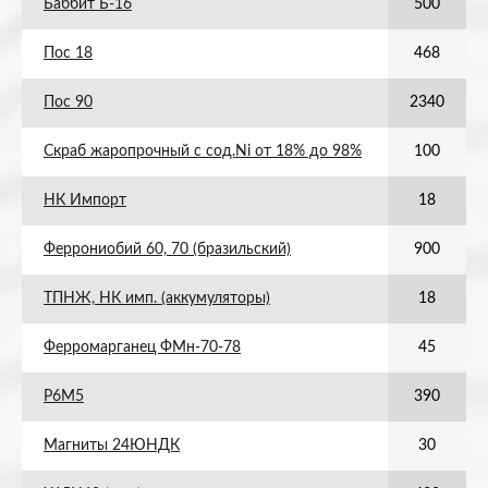
Баббит Б-16
500
Пос 18
468
Пос 90
2340
Скраб жаропрочный с сод.Ni от 18% до 98%
100
НК Импорт
18
Феррониобий 60, 70 (бразильский)
900
ТПНЖ, НК имп. (аккумуляторы)
18
Ферромарганец ФМн-70-78
45
Р6М5
390
Магниты 24ЮНДК
30