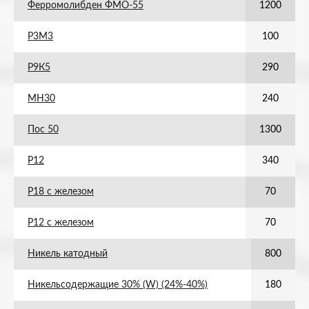
Ферромолибден ФМО-55
1200
Р3М3
100
Р9К5
290
МН30
240
Пос 50
1300
Р12
340
Р18 с железом
70
Р12 с железом
70
Никель катодный
800
Никельсодержащие 30% (W) (24%-40%)
180