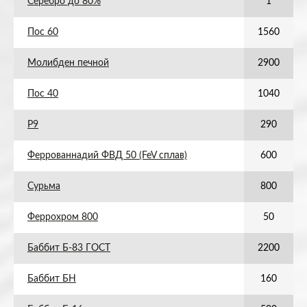
Серебро до 80%
1
Пос 60
1560
Молибден печной
2900
Пос 40
1040
Р9
290
Феррованнадий ФВД 50 (FeV сплав)
600
Сурьма
800
Феррохром 800
50
Баббит Б-83 ГОСТ
2200
Баббит БН
160