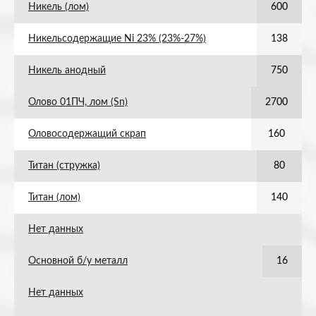
Никель (лом)
600
Никельсодержащие Ni 23% (23%-27%)
138
Никель анодный
750
Олово 01ПЧ, лом (Sn)
2700
Оловосодержащий скрап
160
Титан (стружка)
80
Титан (лом)
140
Нет данных
Основной б/у металл
16
Нет данных