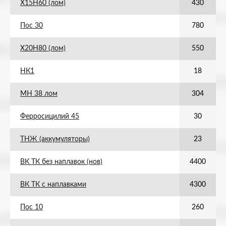
Х15Н60 (лом)
430
Пос 30
780
Х20Н80 (лом)
550
НК1
18
МН 38 лом
304
Ферросицилий 45
30
ТНЖ (аккумуляторы)
23
ВК ТК без наплавок (нов)
4400
ВК ТК с наплавками
4300
Пос 10
260