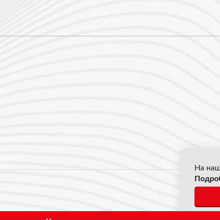
На наш
Подро
© 2026
*Все ц