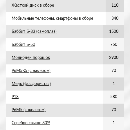
Жесткий диск в сборе
110
Мобильные телефоны, смартфоны в сборе
340
Баббит Б-83 (самоплав)
1500
Баббит Б-50
750
Молибден порошок
2900
Р6М5К5 (с железом)
70
Медь (фосфористая)
1
Р18
580
Р6М5 (с железом)
70
Серебро свыше 80%
1