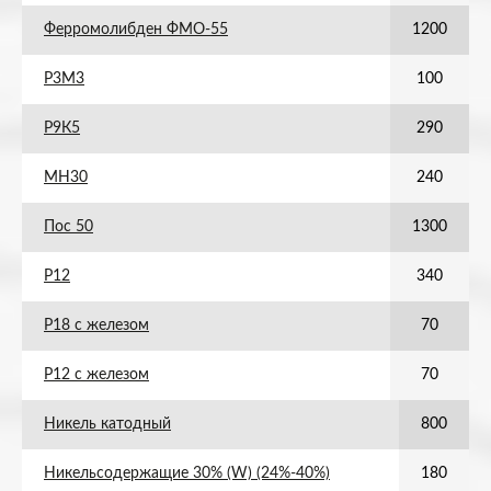
Ферромолибден ФМО-55
1200
Р3М3
100
Р9К5
290
МН30
240
Пос 50
1300
Р12
340
Р18 с железом
70
Р12 с железом
70
Никель катодный
800
Никельсодержащие 30% (W) (24%-40%)
180