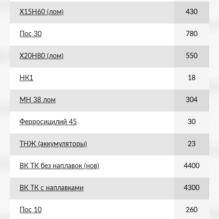
Х15Н60 (лом)
430
Пос 30
780
Х20Н80 (лом)
550
НК1
18
МН 38 лом
304
Ферросицилий 45
30
ТНЖ (аккумуляторы)
23
ВК ТК без наплавок (нов)
4400
ВК ТК с наплавками
4300
Пос 10
260