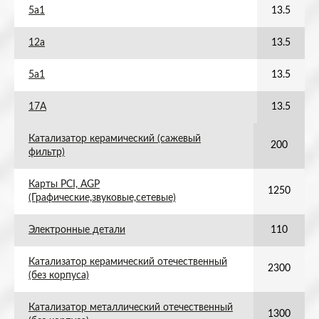
5а1
13.5
12а
13.5
5а1
13.5
17А
13.5
Катализатор керамический (сажевый
200
фильтр)
Карты PCI, AGP
1250
(Графические,звуковые,сетевые)
Электронные детали
110
Катализатор керамический отечественный
2300
(без корпуса)
Катализатор металлический отечественный
1300