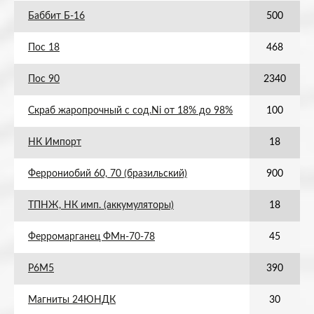
Баббит Б-16
500
Пос 18
468
Пос 90
2340
Скраб жаропрочный с сод.Ni от 18% до 98%
100
НК Импорт
18
Феррониобий 60, 70 (бразильский)
900
ТПНЖ, НК имп. (аккумуляторы)
18
Ферромарганец ФМн-70-78
45
Р6М5
390
Магниты 24ЮНДК
30