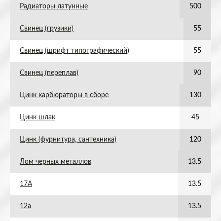
Радиаторы латунные
500
Свинец (грузики)
55
Свинец (шрифт типографический)
55
Свинец (переплав)
90
Цинк карбюраторы в сборе
130
Цинк шлак
45
Цинк (фурнитура, сантехника)
120
Лом черных металлов
13.5
17А
13.5
12а
13.5