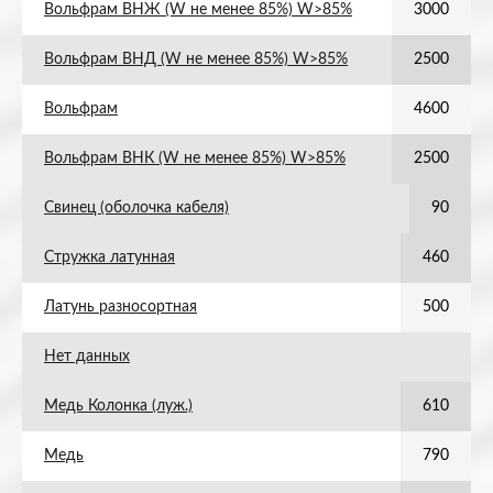
Вольфрам ВНЖ (W не менее 85%) W>85%
3000
Вольфрам ВНД (W не менее 85%) W>85%
2500
Вольфрам
4600
Вольфрам ВНК (W не менее 85%) W>85%
2500
Свинец (оболочка кабеля)
90
Стружка латунная
460
Латунь разносортная
500
Нет данных
Медь Колонка (луж.)
610
Медь
790