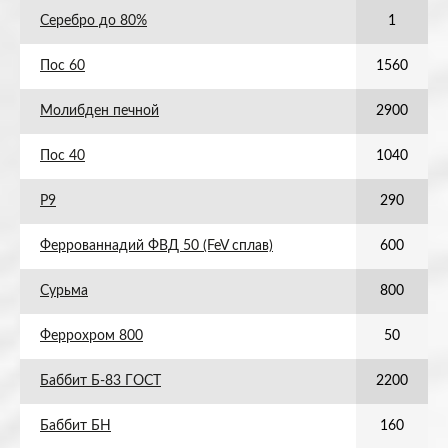
Серебро до 80%
1
Пос 60
1560
Молибден печной
2900
Пос 40
1040
Р9
290
Феррованнадий ФВД 50 (FeV сплав)
600
Сурьма
800
Феррохром 800
50
Баббит Б-83 ГОСТ
2200
Баббит БН
160