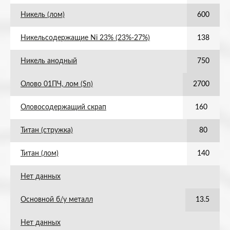
Никель (лом)
600
Никельсодержащие Ni 23% (23%-27%)
138
Никель анодный
750
Олово 01ПЧ, лом (Sn)
2700
Оловосодержащий скрап
160
Титан (стружка)
80
Титан (лом)
140
Нет данных
Основной б/у металл
13.5
Нет данных