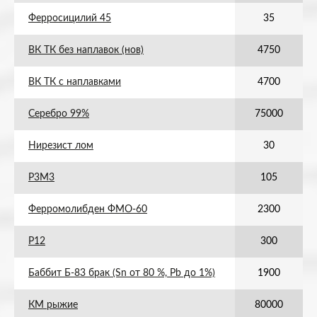
Ферросицилий 45
35
ВК ТК без наплавок (нов)
4750
ВК ТК с наплавками
4700
Серебро 99%
75000
Нирезист лом
30
Р3М3
105
Ферромолибден ФМО-60
2300
Р12
300
Баббит Б-83 брак (Sn от 80 %, Pb до 1%)
1900
КМ рыжие
80000