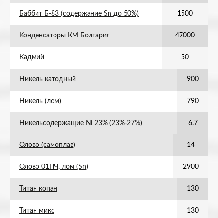
Баббит Б-83 (содержание Sn до 50%)
1500
Конденсаторы КМ Болгария
47000
Кадмий
50
Никель катодный
900
Никель (лом)
790
Никельсодержащие Ni 23% (23%-27%)
6.7
Олово (самоплав)
14
Олово 01ПЧ, лом (Sn)
2900
Титан копан
130
Титан микс
130