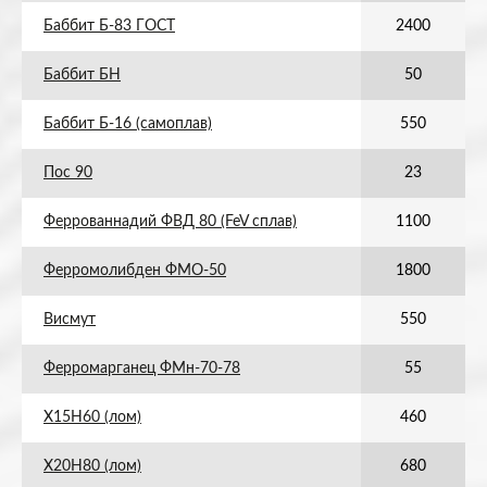
Баббит Б-83 ГОСТ
2400
Баббит БН
50
Баббит Б-16 (самоплав)
550
Пос 90
23
Феррованнадий ФВД 80 (FeV сплав)
1100
Ферромолибден ФМО-50
1800
Висмут
550
Ферромарганец ФМн-70-78
55
Х15Н60 (лом)
460
Х20Н80 (лом)
680