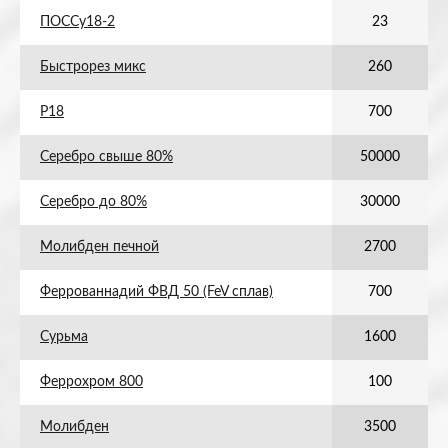
ПОССу18-2
23
Быстрорез микс
260
Р18
700
Серебро свыше 80%
50000
Серебро до 80%
30000
Молибден печной
2700
Феррованнадий ФВД 50 (FeV сплав)
700
Сурьма
1600
Феррохром 800
100
Молибден
3500