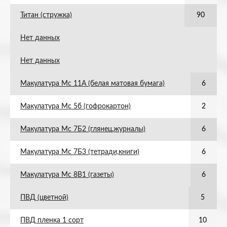
Титан (стружка)
90
Нет данных
Нет данных
Макулатура Мс 11А (белая матовая бумага)
6
Макулатура Мс 5б (гофрокартон)
2
Макулатура Мс 7Б2 (глянец,журналы)
6
Макулатура Мс 7Б3 (тетради,книги)
6
Макулатура Мс 8В1 (газеты)
6
ПВД (цветной)
5
ПВД пленка 1 сорт
10