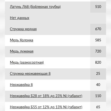
Латунь Л68 (бойлерная трубка)
510
Нет данных
Стружка медная
670
Медь Колонка
585
Медь луженая
720
Медь (разносортная)
820
Стружка нержавеющая 8
25
Нержавейка 8
40
Нержавейка Б28 от 18% до 23% Ni (габарит)
110
Нержавейка Б55 от 12% до 13% Ni (габарит)
65