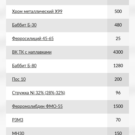
Хром металлический Х99
500
Баббит Б-30
480
Ферросилиций 45-65
25
ВК ТК с наплавками
4300
Баббит Б-80
1280
Пос 10
200
Стружка Ni 32% (28%-32%)
96
Ферромолибден ФМО-55
1500
Р3М3
70
МН30
150