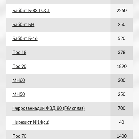
Баббит Б-83 ГОСТ
2250
Баббит БН
250
Баббит Б-16
520
Пос 18
378
Пос 90
1890
МН60
300
МН50
250
Феррованнадий ФВД 80 (FeV сплав)
700
Нирезист Ni14(cu)
40
Пос 70
1400