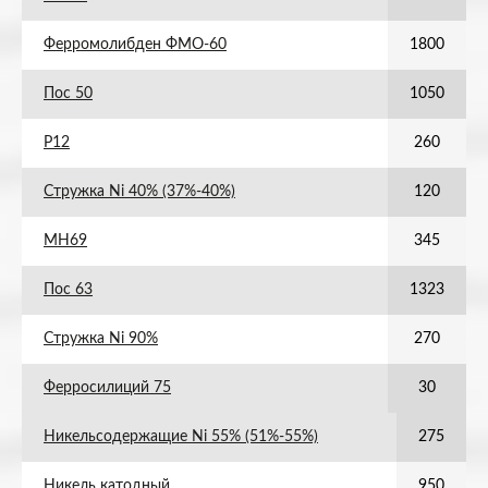
Ферромолибден ФМО-60
1800
Пос 50
1050
Р12
260
Стружка Ni 40% (37%-40%)
120
МН69
345
Пос 63
1323
Стружка Ni 90%
270
Ферросилиций 75
30
Никельсодержащие Ni 55% (51%-55%)
275
Никель катодный
950