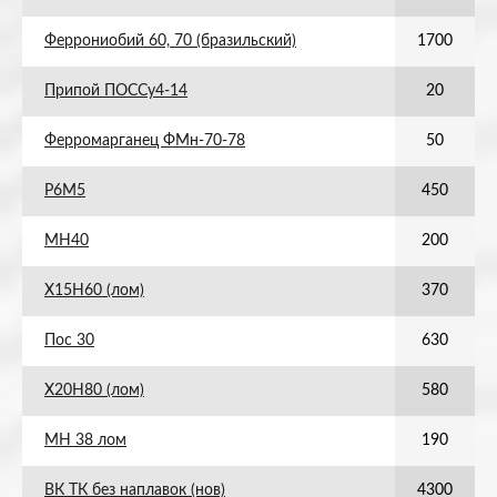
Феррониобий 60, 70 (бразильский)
1700
Припой ПОССу4-14
20
Ферромарганец ФМн-70-78
50
Р6М5
450
МН40
200
Х15Н60 (лом)
370
Пос 30
630
Х20Н80 (лом)
580
МН 38 лом
190
ВК ТК без наплавок (нов)
4300