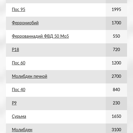
Пос 95
1995
Феррониобий
1700
Феррованнадий ФВД 50 Мо5
550
Р18
720
Пос 60
1200
Молибден печной
2700
Пос 40
840
Р9
230
Сурьма
1650
Молибден
3100