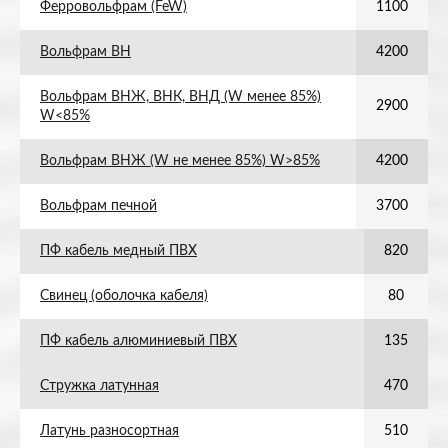
Ферровольфрам (FeW)
1100
Вольфрам ВН
4200
Вольфрам ВНЖ, ВНК, ВНД (W менее 85%)
2900
W<85%
Вольфрам ВНЖ (W не менее 85%) W>85%
4200
Вольфрам печной
3700
ПФ кабель медный ПВХ
820
Свинец (оболочка кабеля)
80
ПФ кабель алюминиевый ПВХ
135
Стружка латунная
470
Латунь разносортная
510