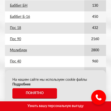
Баббит БН
130
Баббит Б-16
450
Пос 18
432
Пос 90
2160
Молибден
2800
Пос 40
960
Р9
220
На нашем сайте мы используем cookie файлы
Феррованнадий ФВД 50 (FeV сплав)
450
Подробнее
ПОНЯТНО
Сурьма
1000
Пос 60
Узнать вашу персональную выгоду
1440