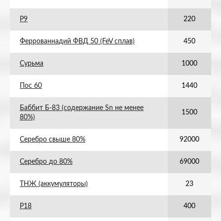
Р9
220
Феррованнадий ФВД 50 (FeV сплав)
450
Сурьма
1000
Пос 60
1440
Баббит Б-83 (содержание Sn не менее
1500
80%)
Серебро свыше 80%
92000
Серебро до 80%
69000
ТНЖ (аккумуляторы)
23
Р18
400