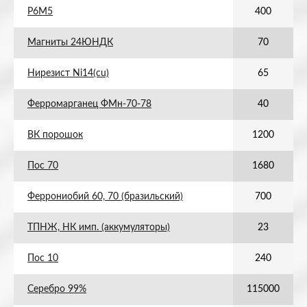
Р6М5
400
Магниты 24ЮНДК
70
Нирезист Ni14(cu)
65
Ферромарганец ФМн-70-78
40
ВК порошок
1200
Пос 70
1680
Феррониобий 60, 70 (бразильский)
700
ТПНЖ, НК имп. (аккумуляторы)
23
Пос 10
240
Серебро 99%
115000