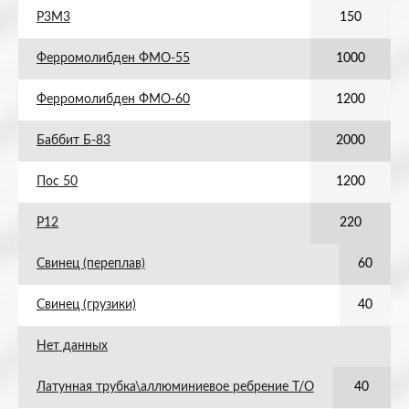
Р3М3
150
Ферромолибден ФМО-55
1000
Ферромолибден ФМО-60
1200
Баббит Б-83
2000
Пос 50
1200
Р12
220
Свинец (переплав)
60
Свинец (грузики)
40
Нет данных
Латунная трубка\аллюминиевое ребрение Т/О
40