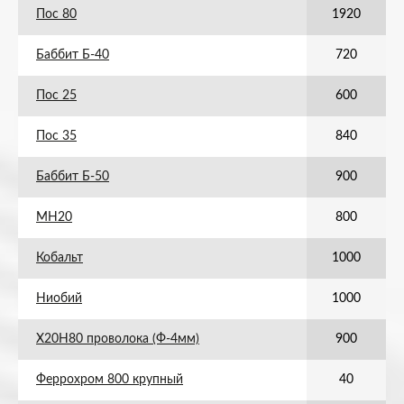
Пос 80
1920
Баббит Б-40
720
Пос 25
600
Пос 35
840
Баббит Б-50
900
МН20
800
Кобальт
1000
Ниобий
1000
Х20Н80 проволока (Ф-4мм)
900
Феррохром 800 крупный
40