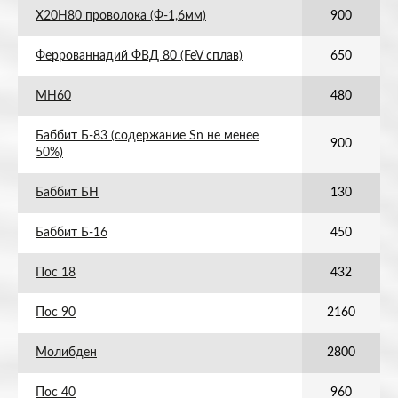
Х20Н80 проволока (Ф-1,6мм)
900
Феррованнадий ФВД 80 (FeV сплав)
650
МН60
480
Баббит Б-83 (содержание Sn не менее
900
50%)
Баббит БН
130
Баббит Б-16
450
Пос 18
432
Пос 90
2160
Молибден
2800
Пос 40
960