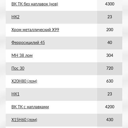
ВК ТК без наплавок (нов)
4300
НК2
23
Хром металлический Х99
200
Ферросицилий 45
40
МН 38 лом
304
Пос 30
720
Х20Н80 (лом)
630
НК1
23
ВК ТК с наплавками
4200
Х15Н60 (лом)
430